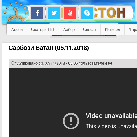
Асосӣ
Сохтори ТВТ
Ахбор
Сиёсат
Иқтисод
Фар
Сарбози Ватан (06.11.2018)
Опубликовано ср, 07/11/2018 - 09:06 пользователем
tvt