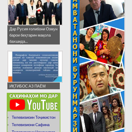
Дар Русия ғолибони Озмун
барои беҳтарин мақола
бахшида...
ИҚТИБОС АЗ ПАЁМ
Телевизиоин Тоҷикистон
Телевизиони Сафина