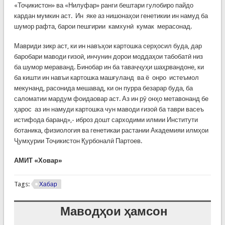
«Тоҷикистон» ва «Нилуфар» ранги бештари гулобиро пайдо
кардан мумкин аст. Ин яке аз нишонаҳои генетикии ин намуд ба
шумор рафта, барои пешгирии камхунӣ кумак мерасонад.
Мавриди зикр аст, ки ин навъҳои картошка серҳосил буда, дар
баробари маводи ғизоӣ, инчунин дорои моддаҳои табобатӣ низ
ба шумор мераванд. Бинобар ин ба таваҷҷуҳи шаҳрвандоне, ки
ба кишти ин навъи картошка машғуланд ва ё онро истеъмол
мекунанд, расонида мешавад, ки он пурра безарар буда, ба
саломатии мардум фоидаовар аст. Аз ин рӯ онҳо метавонанд бе
ҳарос аз ин намуди картошка чун маводи ғизоӣ ба таври васеъ
истифода баранд»,- иброз дошт сарходими илмии Институти
ботаника, физиология ва генетикаи растании Академияи илмҳои
Ҷумҳурии Тоҷикистон Қурбоналӣ Партоев.
АМИТ «Ховар»
Tags:
Хабар
Маводҳои ҳамсон