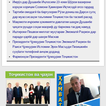
Имрӯз дар Душанбе Иҷлосияи 23-юми Шӯрои вазирони
корҳои хориҷии Созмони Ҳамкории Иқтисодӣ оғоз гардид
Тартиби омодагӣ ба баргузории Рӯзи дониш ва Дарси сулҳ
дар муассисаҳои таълимии Тоҷикистон ба тасвиб расид
Мақомоти иҷроияи ҳокимияти давлатии шаҳри Душанбе
ҷиҳати рушди соҳаи маориф ду барнома тасдиқ намуд
Иштироки Пешвои миллат муҳтарам Эмомалӣ Раҳмон дар
паради ҳарбӣ дар шахри Маскав
Президенти Ҷумҳурии Тоҷикистон Эмомалӣ Раҳмон бо
Раиси Ҷумҳурии Исломии Эрон Масъуди Пизишкиён
суҳбати телефонӣ анҷом доданд
Фармонҳои Президенти Ҷумҳурии Тоҷикистон
Тоҷикистон ва ҷаҳон