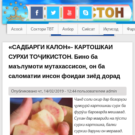
Асосӣ
Сохтори ТВТ
Ахбор
Сиёсат
Иқтисод
Фар
«САДБАРГИ КАЛОН»- КАРТОШКАИ
СУРХИ ТОҶИКИСТОН. Бино ба
маълумоти мутахассисон, он ба
саломатии инсон фоидаи зиёд дорад
Опубликовано чт, 14/02/2019 - 12:44 пользователем
admin
Чанд соли охир дар бозорҳои
ҷумҳурӣ картошкаи сурх ба
фурӯш бароварда мешавад.
Сухан да
р мавриди на пӯсти
сурхи картошка, балки
сурхии даруни он меравад.