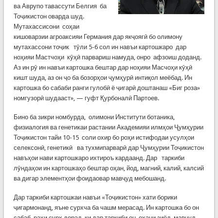
ва Аврупо тавассути Белгия ба
Тоҷикистон оварда шуд.
Мутахассисони соҳаи
кишоварзии агроаксияи Германия дар якҷоягӣ бо олимону
мутахассони тоҷик тӯли 5-6 сол ин навъи картошкаро дар
ноҳияи Мастчоҳи кӯҳӣ парвариш намуда, онро афзоиш доданд.
Аз ин рӯ ин навъи картошка бештар дар ноҳияи Масчоҳи кӯҳӣ
кишт шуда, аз он ҷо ба бозорҳои ҷумҳурӣ интиқол меёбад. Ин
картошка бо сабаби ранги гулобӣ ё ҷигарӣ доштанаш «Биг роза»
номгузорӣ шудааст», — гуфт Қурбоналӣ Партоев.
Бино ба зикри номбурда, олимони Институти ботаника,
физиалогия ва генетикаи растании Академияи илмҳои Ҷумҳурии
Тоҷикистон тайи 10-15 соли охир бо роҳи истифодаи усулҳои
селексонӣ, генетикӣ ва тухмипарварӣ дар Ҷумҳурии Тоҷикистон
навъҳои нави картошкаро ихтироъ кардаанд. Дар таркиби
лӯндаҳои ин картошкаҳо бештар оҳан, йод, магний, калий, калсий
ва дигар элементҳои фоидаовар мавҷуд мебошанд.
Дар таркиби картошкаи навъи «Тоҷикистон» хати борики
ҷигармонанд, яъне сурхча ба чашм мерасад. Ин картошка бо он
сабаб рахи сурх дорад, ки дар таркиби он оҳани зиёд мавҷуд