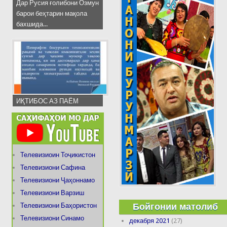
Дар Русия ғолибони Озмун
барои беҳтарин мақола
бахшида...
ИҚТИБОС АЗ ПАЁМ
Телевизиоин Тоҷикистон
Телевизиони Сафина
Телевизиони Ҷаҳоннамо
Телевизиони Варзиш
Бойгонии матолиб
Телевизиони Баҳористон
Телевизиони Синамо
декабря 2021
(27)