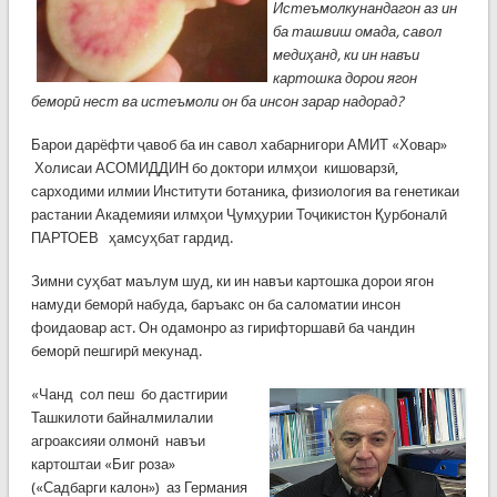
Истеъмолкунандагон аз ин
ба ташвиш омада, савол
медиҳанд, ки ин навъи
картошка дорои ягон
беморӣ нест ва истеъмоли он ба инсон зарар надорад?
Барои дарёфти ҷавоб ба ин савол хабарнигори АМИТ «Ховар»
Холисаи АСОМИДДИН бо доктори илмҳои кишоварзӣ,
сарходими илмии Институти ботаника, физиология ва генетикаи
растании Академияи илмҳои Ҷумҳурии Тоҷикистон Қурбоналӣ
ПАРТОЕВ ҳамсуҳбат гардид.
Зимни суҳбат маълум шуд, ки ин навъи картошка дорои ягон
намуди беморӣ набуда, баръакс он ба саломатии инсон
фоидаовар аст. Он одамонро аз гирифторшавӣ ба чандин
беморӣ пешгирӣ мекунад.
«Чанд сол пеш бо дастгирии
Ташкилоти байналмилалии
агроаксияи олмонӣ навъи
картоштаи «Биг роза»
(«Садбарги калон») аз Германия