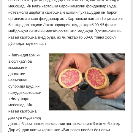
мебошад. Ин навъ картошка барои камхунӣ фоидаовар буда,
истеъмоли шарбати картошка ё шакли пухташудаи он барои
организми инсон фоидаовар аст. Картошкаи навъи «Тоҷикистон»
бештар дар ноҳияи Лахш парвариш шуда, қариб 90-95 фоизи
майдонҳои кишти ин мавзеъро ташкил медиҳад. Ҳосилнокии ин
навъи картошка зиёд буда, аз як гектар то 50-60 тонна ҳосил
рӯёнидан мумкин аст.
«Навъи дигаре, ки
2 сол қабл ба
комиссияи
давлатии
навъсанҷӣ
супорида шуд, ин
намуди картошкаи
«Нилуфар»
мебошад. Ин
навъи картошка
дар худ йоди зиёд
дошта, барои пешгирии касалии ҷоғар манфиатбахш мебошад.
Дар лӯндаи навъи картошкаи «Биг роза» нисбат ба навъи