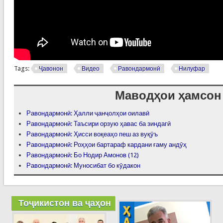
Tags:
Ҷавонон
Видео
Равондармонӣ
Нилуфар
Маводҳои ҳамсон
Равондармонӣ: Ҳалли ҷанҷолҳои оилавӣ
Равондармонӣ: Таъсири орзую ҳавас ба зиндагӣ
Равондармонӣ: Ҳисси воқеаҳо пеш аз вуқӯъ
Равондармонӣ: Роҳҳои бартараф кардани ғаму андӯҳ
Равондармонӣ: Бо Нодир Амонов (12)
Равондармонӣ: Муносибат бо кӯдакон
Тоҷикистон ва ҷаҳон