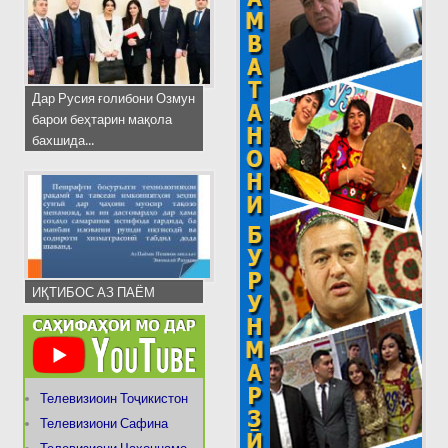
Дар Русия ғолибони Озмун
барои беҳтарин мақола
бахшида...
ИҚТИБОС АЗ ПАЁМ
Телевизиоин Тоҷикистон
Телевизиони Сафина