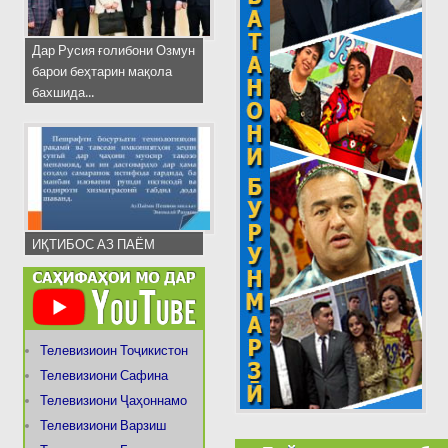
Дар Русия ғолибони Озмун
барои беҳтарин мақола
бахшида...
ИҚТИБОС АЗ ПАЁМ
Телевизиоин Тоҷикистон
Телевизиони Сафина
Телевизиони Ҷаҳоннамо
Телевизиони Варзиш