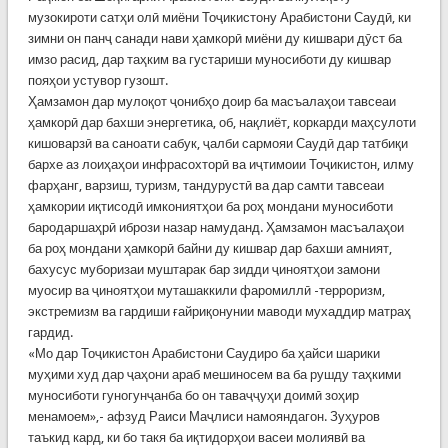
музокироти сатҳи олӣ миёни Тоҷикистону Арабистони Саудӣ, ки
зимни он панҷ санади нави ҳамкорӣ миёни ду кишвари дӯст ба
имзо расид, дар таҳким ва густариши муносиботи ду кишвар
пояҳои устувор гузошт.
Ҳамзамон дар мулоқот ҷонибҳо доир ба масъалаҳои тавсеаи
ҳамкорӣ дар бахши энергетика, об, нақлиёт, коркарди маҳсулоти
кишоварзӣ ва саноати сабук, ҷалби сармояи Саудӣ дар татбиқи
бархе аз лоиҳаҳои инфрасохторӣ ва иҷтимоии Тоҷикистон, илму
фарҳанг, варзиш, туризм, тандурустӣ ва дар самти тавсеаи
ҳамкории иқтисодӣ имкониятҳои ба роҳ мондани муносиботи
бародаршаҳрӣ ибрози назар намуданд. Ҳамзамон масъалаҳои
ба роҳ мондани ҳамкорӣ байни ду кишвар дар бахши амният,
бахусус муборизаи муштарак бар зидди ҷиноятҳои замони
муосир ва ҷиноятҳои муташаккили фаромиллӣ -терроризм,
экстремизм ва гардиши ғайриқонунии маводи мухаддир матраҳ
гардид.
«Мо дар Тоҷикистон Арабистони Саудиро ба ҳайси шарики
муҳими худ дар ҷаҳони араб мешиносем ва ба рушду таҳкими
муносиботи гуногунҷанба бо он таваҷҷуҳи доимӣ зоҳир
менамоем»,- афзуд Раиси Маҷлиси намояндагон. Зуҳуров
таъкид кард, ки бо такя ба иқтидорҳои васеи молиявӣ ва