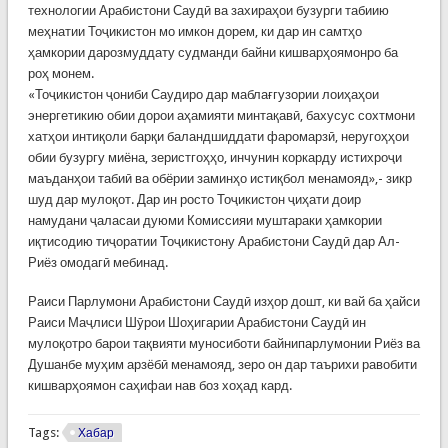
технологии Арабистони Саудӣ ва захираҳои бузурги табиию
меҳнатии Тоҷикистон мо имкон дорем, ки дар ин самтҳо
ҳамкории дарозмуддату судманди байни кишварҳоямонро ба
роҳ монем.
«Тоҷикистон ҷониби Саудиро дар маблағгузории лоиҳаҳои
энергетикию обии дорои аҳамияти минтақавӣ, бахусус сохтмони
хатҳои интиқоли барқи баландшиддати фаромарзӣ, неругоҳҳои
обии бузургу миёна, зеристгоҳҳо, инчунин коркарду истихроҷи
маъданҳои табиӣ ва обёрии заминҳо истиқбол менамояд»,- зикр
шуд дар мулоқот. Дар ин росто Тоҷикистон ҷиҳати доир
намудани ҷаласаи дуюми Комиссияи муштараки ҳамкории
иқтисодию тиҷоратии Тоҷикистону Арабистони Саудӣ дар Ал-
Риёз омодагӣ мебинад.
Раиси Парлумони Арабистони Саудӣ изҳор дошт, ки вай ба ҳайси
Раиси Маҷлиси Шӯрои Шоҳигарии Арабистони Саудӣ ин
мулоқотро барои тақвияти муносиботи байнипарлумонии Риёз ва
Душанбе муҳим арзёбӣ менамояд, зеро он дар таърихи равобити
кишварҳоямон саҳифаи нав боз хоҳад кард.
Tags:
Хабар