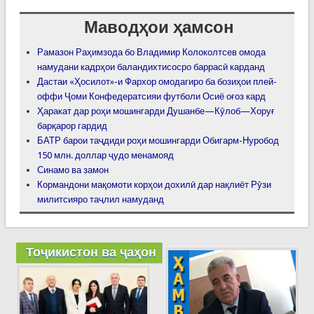
Маводҳои ҳамсон
Рамазон Раҳимзода бо Владимир Колоколтсев омода
намудани кадрҳои баландихтисосро баррасӣ карданд
Дастаи «Ҳосилот»-и Фархор омодагиро ба бозиҳои плей-
оффи Ҷоми Конфедератсияи футболи Осиё оғоз кард
Ҳаракат дар роҳи мошингарди Душанбе—Кӯлоб—Хоруғ
барқарор гардид
БАТР барои таҷдиди роҳи мошингарди Обигарм-Нуробод
150 млн. доллар ҷудо менамояд
Синамо ва замон
Кормандони мақомоти корҳои дохилӣ дар нақлиёт Рӯзи
милитсияро таҷлил намуданд
Тоҷикистон ва ҷаҳон