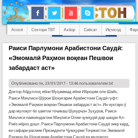
Асосӣ
Сохтори ТВТ
Ахбор
Сиёсат
Иқтисод
Фар
Раиси Парлумони Арабистони Саудӣ:
«Эмомалӣ Раҳмон воқеан Пешвои
забардаст аст»
Опубликовано пн, 23/01/2017 - 13:46 пользователем
tvt
Доктор Абдуллоҳ ибни Муҳаммад ибни Иброҳим оли Шайх,
Раиси Маҷлиси Шӯрои Шоҳигарии Арабистони Саудӣ гуфт:
«Эмомалӣ Раҳмон воқеан Пешвои забардаст аст». Ин нуктаро ӯ
дар мулоқот бо ҳамтои тоҷикаш Шукурҷон Зуҳуров, Раиси
Маҷлиси намояндагони Маҷлиси Олии ҷумҳурӣ дар шаҳри Ал-
Риёз иброз дошт. Раиси Парлумони Арабистони Саудӣ зикр кард,
ки сафари расмии Президенти Ҷумҳурии Тоҷикистон Эмомалӣ
Раҳмон ба Шоҳигарии Арабистони Саудӣ ва мулоқоту