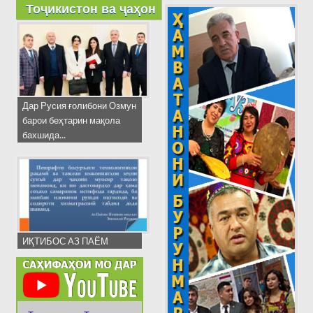
Тоҷикистон ва ҷаҳон
Дар Русия ғолибони Озмун
барои беҳтарин мақола
бахшида...
ИҚТИБОС АЗ ПАЁМ