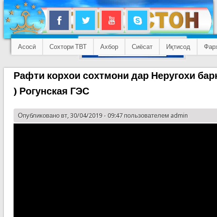
Асосӣ
Сохтори ТВТ
Ахбор
Сиёсат
Иқтисод
Фар
Рафти корхои сохтмони дар Неругохи барки
) Рогунская ГЭС
Опубликовано вт, 30/04/2019 - 09:47 пользователем
admin