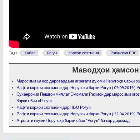
Tags:
Хабар
Рогун
Корхои сохтмони
Рогунская ГЭС
Маводҳои ҳамсон
Маросими ба кор даровардани агрегати дуюми Неругоҳи барқи об
Рафти корхои сохтмони дар Неругохи барки Рогун ( 09.09.2019 ) 
Суханронии Пешвои миллат Эмомалӣ Раҳмон дар маросими оғози 
барқи обии «Роғун»
Рафти корҳои сохтмонӣ дар НБО Роғун
Рафти корхои сохтмони дар Неругохи барки Рогун ( 22.04.2019 ) 
Агрегати якуми Неругоҳи барқи обии “Роғун” ба кор даромад