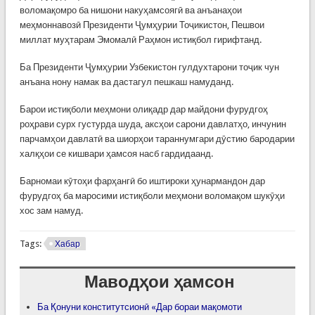
воломақомро ба нишони накуҳамсоягӣ ва анъанаҳои
меҳмоннавозӣ Президенти Ҷумҳурии Тоҷикистон, Пешвои
миллат муҳтарам Эмомалӣ Раҳмон истиқбол гирифтанд.
Ба Президенти Ҷумҳурии Узбекистон гулдухтарони тоҷик чун
анъана нону намак ва дастагул пешкаш намуданд.
Барои истиқболи меҳмони олиқадр дар майдони фурудгоҳ
роҳрави сурх густурда шуда, аксҳои сарони давлатҳо, инчунин
парчамҳои давлатӣ ва шиорҳои тараннумгари дӯстию бародарии
халқҳои се кишвари ҳамсоя насб гардидаанд.
Барномаи кӯтоҳи фарҳангӣ бо иштироки ҳунармандон дар
фурудгоҳ ба маросими истиқболи меҳмони воломақом шукӯҳи
хос зам намуд.
Tags:
Хабар
Маводҳои ҳамсон
Ба Қонуни конститутсионӣ «Дар бораи мақомоти