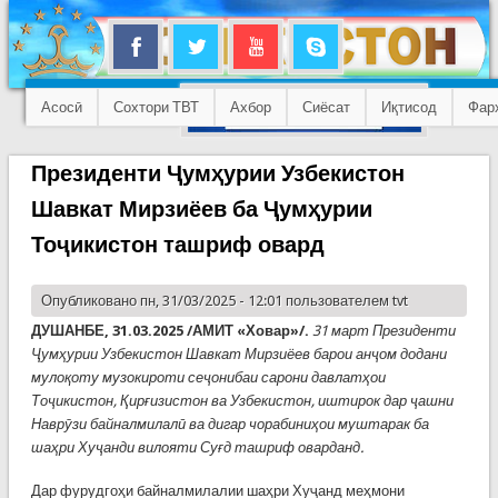
Асосӣ
Сохтори ТВТ
Ахбор
Сиёсат
Иқтисод
Фар
Президенти Ҷумҳурии Узбекистон
Шавкат Мирзиёев ба Ҷумҳурии
Тоҷикистон ташриф овард
Опубликовано пн, 31/03/2025 - 12:01 пользователем
tvt
ДУШАНБЕ, 31.03.2025 /АМИТ «Ховар»/.
31 март Президенти
Ҷумҳурии Узбекистон Шавкат Мирзиёев барои анҷом додани
мулоқоту музокироти сеҷонибаи сарони давлатҳои
Тоҷикистон, Қирғизистон ва Узбекистон, иштирок дар ҷашни
Наврӯзи байналмилалӣ ва дигар чорабиниҳои муштарак ба
шаҳри Хуҷанди вилояти Суғд ташриф оварданд.
Дар фурудгоҳи байналмилалии шаҳри Хуҷанд меҳмони