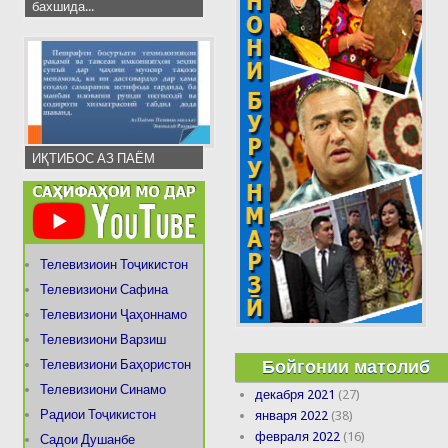
бахшида...
ИҚТИБОС АЗ ПАЁМ
Телевизиоин Тоҷикистон
Телевизиони Сафина
Телевизиони Ҷаҳоннамо
Телевизиони Варзиш
Бойгонии матолиб
Телевизиони Баҳористон
Телевизиони Синамо
декабря 2021
(27)
Радиои Тоҷикистон
января 2022
(38)
февраля 2022
(16)
Садои Душанбе