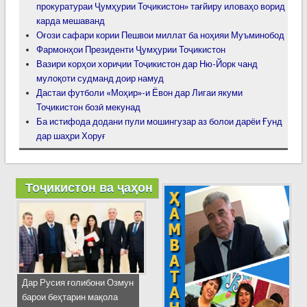
прокуратураи Ҷумҳурии Тоҷикистон» тағйиру иловаҳо ворид
карда мешаванд
Оғози сафари кории Пешвои миллат ба ноҳияи Муъминобод
Фармонҳои Президенти Ҷумҳурии Тоҷикистон
Вазири корҳои хориҷии Тоҷикистон дар Ню-Йорк чанд
мулоқоти судманд доир намуд
Дастаи футболи «Моҳир»-и Ёвон дар Лигаи якуми
Тоҷикистон бозӣ мекунад
Ба истифода додани пули мошингузар аз болои дарёи Ғунд
дар шаҳри Хоруғ
Тоҷикистон ва ҷаҳон
Дар Русия ғолибони Озмун
барои беҳтарин мақола