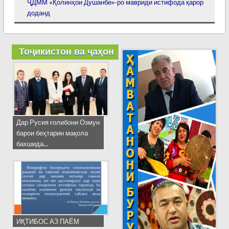
ҶДММ «Қолинҳои Душанбе»-ро мавриди истифода қарор
доданд
Тоҷикистон ва ҷаҳон
Дар Русия ғолибони Озмун
барои беҳтарин мақола
бахшида...
ИҚТИБОС АЗ ПАЁМ