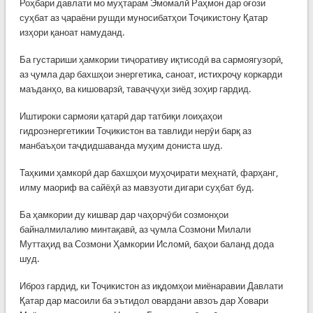
Роҳбари давлати мо муҳтарам Эмомалӣ Раҳмон дар оғози
суҳбат аз ҷараёни рушди муносибатҳои Тоҷикистону Қатар
изҳори қаноат намуданд.
Ба густариши ҳамкории тиҷоративу иқтисодӣ ва сармоягузорӣ,
аз ҷумла дар бахшҳои энергетика, саноат, истихроҷу коркарди
маъданҳо, ва кишоварзӣ, таваҷҷуҳи зиёд зоҳир гардид.
Иштироки сармояи қатарӣ дар татбиқи лоиҳаҳои
гидроэнергетикии Тоҷикистон ва тавлиди нерӯи барқ аз
манбаъҳои таҷдидшаванда муҳим дониста шуд.
Таҳкими ҳамкорӣ дар бахшҳои муҳоҷирати меҳнатӣ, фарҳанг,
илму маориф ва сайёҳӣ аз мавзуоти дигари суҳбат буд.
Ба ҳамкории ду кишвар дар чаҳорчӯби созмонҳои
байналмилалию минтақавӣ, аз ҷумла Созмони Милали
Муттаҳид ва Созмони Ҳамкории Исломӣ, баҳои баланд дода
шуд.
Иброз гардид, ки Тоҷикистон аз иқдомҳои миёнаравии Давлати
Қатар дар масоили ба эътидол овардани авзоъ дар Ховари