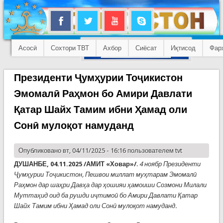
Асосӣ
Сохтори ТВТ
Ахбор
Сиёсат
Иқтисод
Фар
Президенти Ҷумҳурии Тоҷикистон
Эмомалӣ Раҳмон бо Амири Давлати
Қатар Шайх Тамим ибни Ҳамад оли
Сонӣ мулоқот намуданд
Опубликовано вт, 04/11/2025 - 16:16 пользователем
tvt
ДУШАНБЕ, 04.11.2025 /АМИТ «Ховар»/
.
4 ноябр Президенти
Ҷумҳурии Тоҷикистон, Пешвои миллат муҳтарам Эмомалӣ
Раҳмон дар шаҳри Давҳа дар ҳошияи ҳамоиши Созмони Милали
Муттаҳид оид ба рушди иҷтимоӣ бо Амири Давлати Қатар
Шайх Тамим ибни Ҳамад оли Сонӣ мулоқот намуданд.