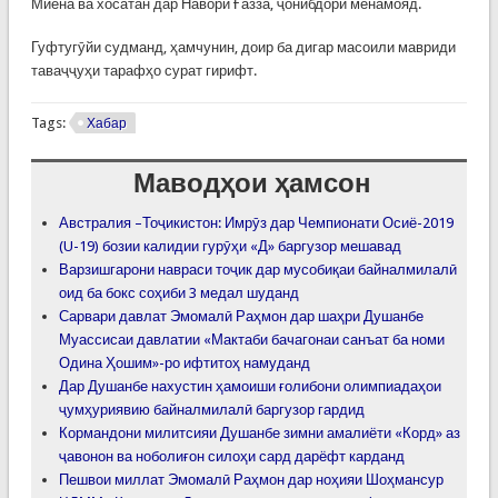
Миёна ва хосатан дар Навори Ғазза, ҷонибдорӣ менамояд.
Гуфтугӯйи судманд, ҳамчунин, доир ба дигар масоили мавриди
таваҷҷуҳи тарафҳо сурат гирифт.
Tags:
Хабар
Маводҳои ҳамсон
Австралия –Тоҷикистон: Имрӯз дар Чемпионати Осиё-2019
(U-19) бозии калидии гурӯҳи «Д» баргузор мешавад
Варзишгарони навраси тоҷик дар мусобиқаи байналмилалӣ
оид ба бокс соҳиби 3 медал шуданд
Сарвари давлат Эмомалӣ Раҳмон дар шаҳри Душанбе
Муассисаи давлатии «Мактаби бачагонаи санъат ба номи
Одина Ҳошим»-ро ифтитоҳ намуданд
Дар Душанбе нахустин ҳамоиши ғолибони олимпиадаҳои
ҷумҳуриявию байналмилалӣ баргузор гардид
Кормандони милитсияи Душанбе зимни амалиёти «Корд» аз
ҷавонон ва ноболиғон силоҳи сард дарёфт карданд
Пешвои миллат Эмомалӣ Раҳмон дар ноҳияи Шоҳмансур