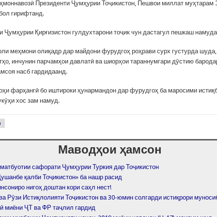
ҳмоннавозӣ Президенти Ҷумҳурии Тоҷикистон, Пешвои миллат муҳтарам
бол гирифтанд.
и Ҷумҳурии Қирғизистон гулдухтарони тоҷик чун дастагул пешкаш намуда
оли меҳмони олиқадр дар майдони фурудгоҳ роҳрави сурх густурда шуда,
тҳо, инчунин парчамҳои давлатӣ ва шиорҳои тараннумгари дӯстию барода
амсоя насб гардидаанд.
оҳи фарҳангӣ бо иштироки ҳунармандон дар фурудгоҳ ба маросими истиқ
кӯҳи хос зам намуд.
р
Маводҳои ҳамсон
 матбуотии сафорати Ҷумҳурии Туркия дар Тоҷикистон
Душанбе қалби Тоҷикистон» ба нашр расид
нсониро нигоҳ доштан кори саҳл нест!
ва Рӯзи Истиқлолияти Тоҷикистон ва 30-юмин солгарди истиқрори муноси
ӣ миёни ҶТ ва ФР таҷлил гардид