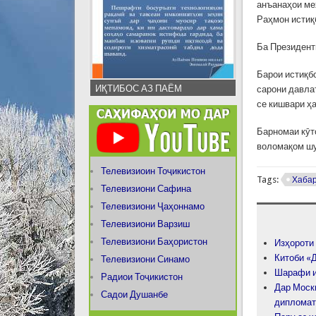
анъанаҳои ме
Раҳмон истиқ
Ба Президент
Барои истиқб
ИҚТИБОС АЗ ПАЁМ
сарони давла
се кишвари ҳ
Барномаи кӯт
воломақом шу
Телевизиоин Тоҷикистон
Tags:
Хаба
Телевизиони Сафина
Телевизиони Ҷаҳоннамо
Телевизиони Варзиш
Телевизиони Баҳористон
Изҳороти
Китоби «
Телевизиони Синамо
Шарафи и
Радиои Тоҷикистон
Дар Моск
Садои Душанбе
дипломат