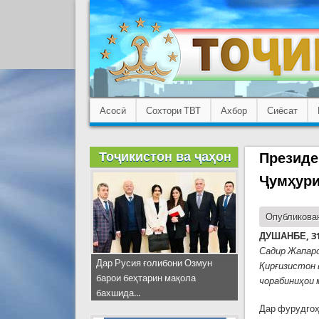
Асосӣ
Сохтори ТВТ
Ахбор
Сиёсат
Тоҷикистон ва ҷаҳон
Президе
Ҷумҳури
Опубликован
ДУШАНБЕ, 31
Садир Жапаро
Дар Русия ғолибони Озмун
Қирғизистон 
барои беҳтарин мақола
чорабиниҳои 
бахшида...
Дар фурудгоҳ