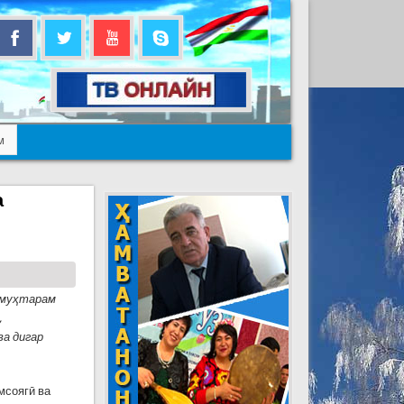
м
а
 муҳтарам
,
ва дигар
мсоягӣ ва