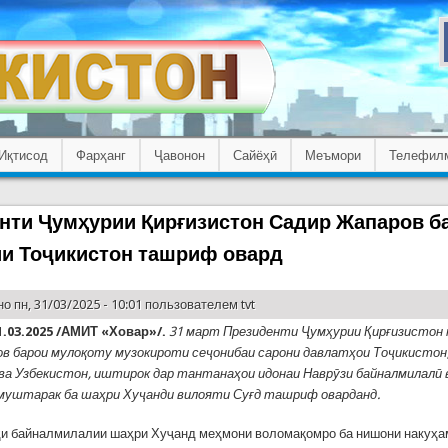
Иқтисод
Фарҳанг
Ҷавонон
Сайёҳӣ
Меъмори
Телефил
нти Ҷумҳурии Қирғизистон Садир Жапаров б
и Тоҷикистон ташриф овард
о пн, 31/03/2025 - 10:01 пользователем
tvt
.03.2025 /АМИТ «Ховар»/.
31 март Президенти Ҷумҳурии Қирғизистон
в барои мулоқоту музокироти сеҷонибаи сарони давлатҳои Тоҷикистон
ва Узбекистон, иштирок дар тантанаҳои идонаи Наврӯзи байналмилалӣ 
муштарак ба шаҳри Хуҷанди вилояти Суғд ташриф оварданд.
и байналмилалии шаҳри Хуҷанд меҳмони воломақомро ба нишони накуҳа