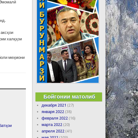
 Эмомалӣ
нд.
 аксҳои
рии халқҳои
боли меҳмони
Бойгонии матолиб
декабря 2021
(27)
января 2022
(38)
февраля 2022
(16)
марта 2022
(20)
батҳои
апреля 2022
(41)
мая 2022
(103)