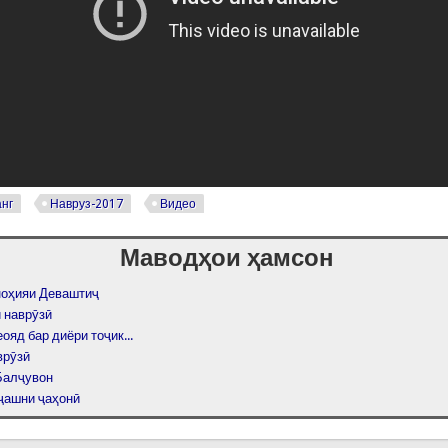
нг
Навруз-2017
Видео
Маводҳои ҳамсон
ноҳияи Деваштиҷ
 наврӯзӣ
ояд бар диёри тоҷик...
врӯзӣ
Балҷувон
 ҷашни ҷаҳонӣ