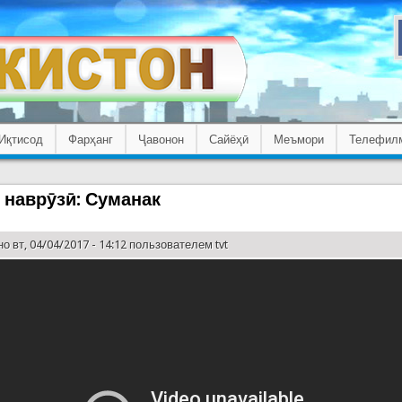
Иқтисод
Фарҳанг
Ҷавонон
Сайёҳӣ
Меъмори
Телефил
 наврӯзӣ: Суманак
о вт, 04/04/2017 - 14:12 пользователем
tvt