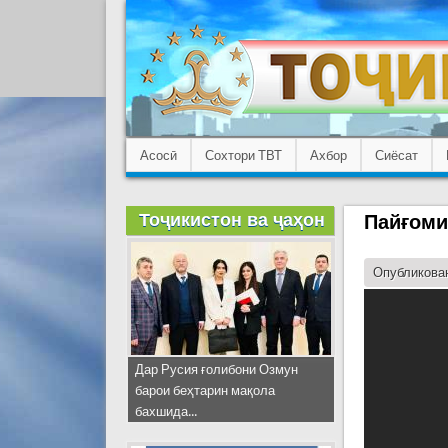
Асосӣ
Сохтори ТВТ
Ахбор
Сиёсат
Тоҷикистон ва ҷаҳон
Пайғоми
Опубликован
Дар Русия ғолибони Озмун
барои беҳтарин мақола
бахшида...