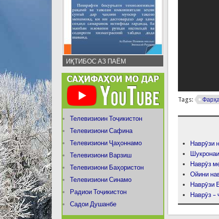
ИҚТИБОС АЗ ПАЁМ
Tags:
Фарҳа
Телевизиоин Тоҷикистон
Телевизиони Сафина
Телевизиони Ҷаҳоннамо
Наврӯзи 
Шукронаи
Телевизиони Варзиш
Наврӯз ме
Телевизиони Баҳористон
Ойини на
Телевизиони Синамо
Наврӯзи 
Радиои Тоҷикистон
Наврӯз –
Садои Душанбе