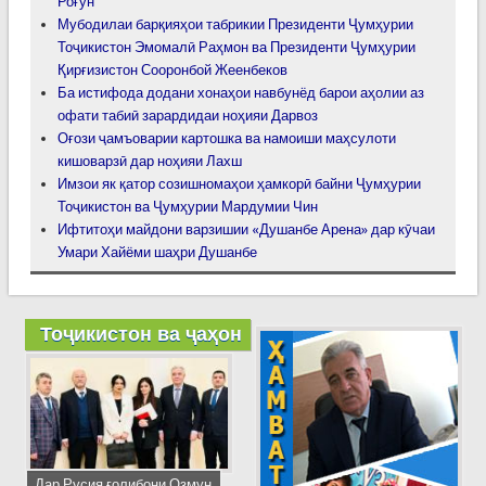
Роғун
Мубодилаи барқияҳои табрикии Президенти Ҷумҳурии
Тоҷикистон Эмомалӣ Раҳмон ва Президенти Ҷумҳурии
Қирғизистон Сооронбой Жеенбеков
Ба истифода додани хонаҳои навбунёд барои аҳолии аз
офати табиӣ зарардидаи ноҳияи Дарвоз
Оғози ҷамъоварии картошка ва намоиши маҳсулоти
кишоварзӣ дар ноҳияи Лахш
Имзои як қатор созишномаҳои ҳамкорӣ байни Ҷумҳурии
Тоҷикистон ва Ҷумҳурии Мардумии Чин
Ифтитоҳи майдони варзишии «Душанбе Арена» дар кӯчаи
Умари Хайёми шаҳри Душанбе
Тоҷикистон ва ҷаҳон
Дар Русия ғолибони Озмун