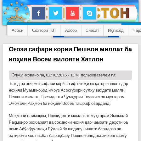
Асосӣ
Сохтори ТВТ
Ахбор
Сиёсат
Иқтисод
Фар
Оғози сафари кории Пешвои миллат ба
ноҳияи Восеи вилояти Хатлон
Опубликовано пн, 03/10/2016 - 13:41 пользователем
tvt
Баъд аз анҷоми сафари корӣ ва ифтитоҳи як қатор иншоот дар
ноҳияи Муъминобод имрӯз Асосгузори сулҳу ваҳдати миллӣ,
Пешвои миллат, Президенти Ҷумҳурии Тоҷикистон муҳтарам
Эмомалӣ Раҳмон ба ноҳияи Восеъ ташриф оварданд.
Меҳмони олимақом, Президенти мамлакат муҳтарам Эмомалӣ
Раҳмонро роҳбарият ва сокинони ноҳия дар ҷамоати деҳоти ба
номи Абӯабдуллоҳи Рӯдакӣ бо шодиву нишоти беандоза ва
эҳтироми хос нисбат ба раҳбару Пешвои ояндасози хеш гарму