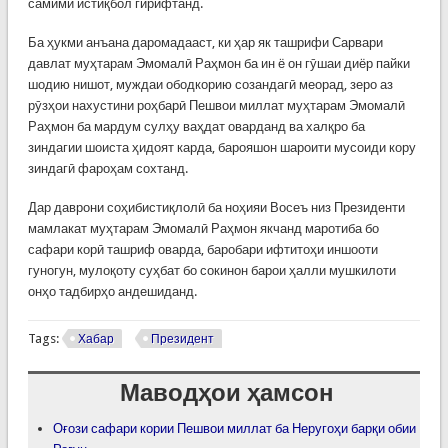
самимӣ истиқбол гирифтанд.
Ба ҳукми анъана даромадааст, ки ҳар як ташрифи Сарвари
давлат муҳтарам Эмомалӣ Раҳмон ба ин ё он гӯшаи диёр пайки
шодию нишот, муждаи ободкорию созандагӣ меорад, зеро аз
рӯзҳои нахустини роҳбарӣ Пешвои миллат муҳтарам Эмомалӣ
Раҳмон ба мардум сулҳу ваҳдат оварданд ва халқро ба
зиндагии шоиста ҳидоят карда, барояшон шароити мусоиди кору
зиндагӣ фароҳам сохтанд.
Дар даврони соҳибистиқлолӣ ба ноҳияи Восеъ низ Президенти
мамлакат муҳтарам Эмомалӣ Раҳмон якчанд маротиба бо
сафари корӣ ташриф оварда, баробари ифтитоҳи иншооти
гуногун, мулоқоту суҳбат бо сокинон барои ҳалли мушкилоти
онҳо тадбирҳо андешиданд.
Tags:
Хабар
Президент
Маводҳои ҳамсон
Оғози сафари кории Пешвои миллат ба Неругоҳи барқи обии