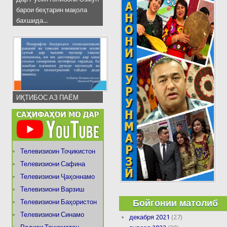
барои беҳтарин мақола
бахшида...
ИҚТИБОС АЗ ПАЁМ
Телевизиоин Тоҷикистон
Телевизиони Сафина
Телевизиони Ҷаҳоннамо
Телевизиони Варзиш
Бойгонии матолиб
Телевизиони Баҳористон
Телевизиони Синамо
декабря 2021
(27)