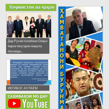
Тоҷикистон ва ҷаҳон
Дар Русия ғолибони Озмун
барои беҳтарин мақола
бахшида...
ИҚТИБОС АЗ ПАЁМ