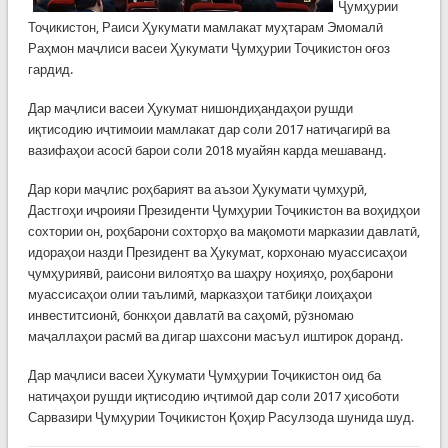
Ҷумҳурии
Тоҷикистон, Раиси Ҳукумати мамлакат муҳтарам Эмомалӣ
Раҳмон маҷлиси васеи Ҳукумати Ҷумҳурии Тоҷикистон оғоз
гардид.
Дар маҷлиси васеи Ҳукумат нишондиҳандаҳои рушди
иқтисодию иҷтимоии мамлакат дар соли 2017 натиҷагирӣ ва
вазифаҳои асосӣ барои соли 2018 муайян карда мешаванд.
Дар кори маҷлис роҳбарият ва аъзои Ҳукумати ҷумҳурӣ,
Дастгоҳи иҷроияи Президенти Ҷумҳурии Тоҷикистон ва воҳидҳои
сохтории он, роҳбарони сохторҳо ва мақомоти марказии давлатӣ,
идораҳои назди Президент ва Ҳукумат, корхонаю муассисаҳои
ҷумҳуриявӣ, раисони вилоятҳо ва шаҳру ноҳияҳо, роҳбарони
муассисаҳои олии таълимӣ, марказҳои татбиқи лоиҳаҳои
инвеститсионӣ, бонкҳои давлатӣ ва саҳомӣ, рӯзномаю
маҷаллаҳои расмӣ ва дигар шахсони масъул иштирок доранд.
Дар маҷлиси васеи Ҳукумати Ҷумҳурии Тоҷикистон оид ба
натиҷаҳои рушди иқтисодию иҷтимоӣ дар соли 2017 ҳисоботи
Сарвазири Ҷумҳурии Тоҷикистон Қоҳир Расулзода шунида шуд.