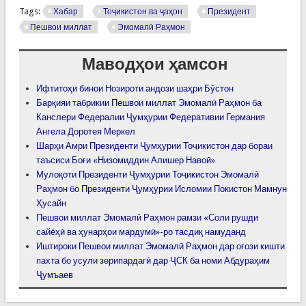
Tags:
Хабар
Тоҷикистон ва ҷаҳон
Президент
Пешвои миллат
Эмомалӣ Раҳмон
Маводҳои ҳамсон
Ифтитоҳи бинои Нозироти андози шаҳри Бӯстон
Барқияи табрикии Пешвои миллат Эмомалӣ Раҳмон ба
Канслери Федералии Ҷумҳурии Федеративии Германия
Ангела Доротея Меркел
Шарҳи Амри Президенти Ҷумҳурии Тоҷикистон дар бораи
таъсиси Боғи «Низомиддин Алишер Навоӣ»
Мулоқоти Президенти Ҷумҳурии Тоҷикистон Эмомалӣ
Раҳмон бо Президенти Ҷумҳурии Исломии Покистон Мамнун
Ҳусайн
Пешвои миллат Эмомалӣ Раҳмон рамзи «Соли рушди
сайёҳӣ ва ҳунарҳои мардумӣ»-ро тасдиқ намуданд
Иштироки Пешвои миллат Эмомалӣ Раҳмон дар оғози кишти
пахта бо усули зерипардагӣ дар ҶСК ба номи Абдураҳим
Ҷумъаев