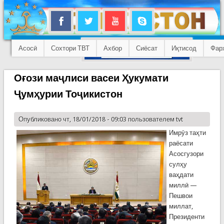
Асосӣ
Сохтори ТВТ
Ахбор
Сиёсат
Иқтисод
Фар
Оғози маҷлиси васеи Ҳукумати
Ҷумҳурии Тоҷикистон
Опубликовано чт, 18/01/2018 - 09:03 пользователем
tvt
Имрӯз таҳти
раёсати
Асосгузори
сулҳу
ваҳдати
миллӣ —
Пешвои
миллат,
Президенти