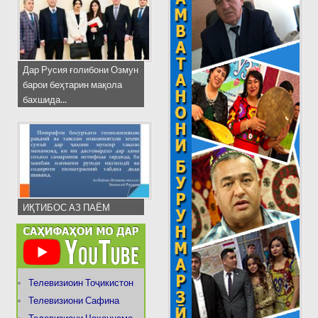
Дар Русия ғолибони Озмун
барои беҳтарин мақола
бахшида...
ИҚТИБОС АЗ ПАЁМ
Телевизиоин Тоҷикистон
Телевизиони Сафина