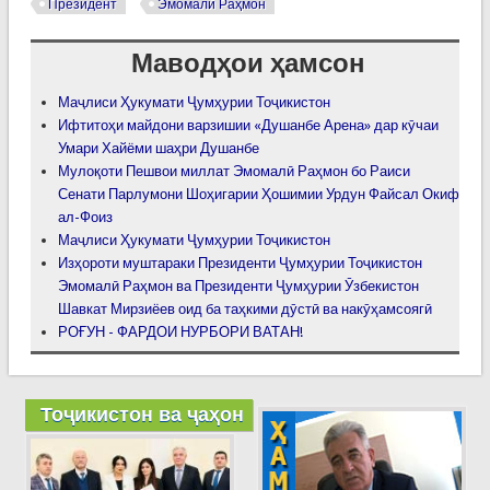
Президент
Эмомалӣ Раҳмон
Маводҳои ҳамсон
Маҷлиси Ҳукумати Ҷумҳурии Тоҷикистон
Ифтитоҳи майдони варзишии «Душанбе Арена» дар кӯчаи
Умари Хайёми шаҳри Душанбе
Мулоқоти Пешвои миллат Эмомалӣ Раҳмон бо Раиси
Сенати Парлумони Шоҳигарии Ҳошимии Урдун Файсал Окиф
ал-Фоиз
Маҷлиси Ҳукумати Ҷумҳурии Тоҷикистон
Изҳороти муштараки Президенти Ҷумҳурии Тоҷикистон
Эмомалӣ Раҳмон ва Президенти Ҷумҳурии Ӯзбекистон
Шавкат Мирзиёев оид ба таҳкими дӯстӣ ва накӯҳамсоягӣ
РОҒУН - ФАРДОИ НУРБОРИ ВАТАН!
Тоҷикистон ва ҷаҳон