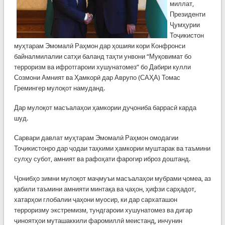
миллат,
Президенти
Ҷумҳурии
Тоҷикистон
муҳтарам Эмомалӣ Раҳмон дар ҳошияи кори Конфронси
байналмилалии сатҳи баланд таҳти унвони “Муқовимат бо
терроризм ва ифротгароии хушунатомез” бо Дабири кулли
Созмони Амният ва Ҳамкорӣ дар Аврупо (САҲА) Томас
Гремингер мулоқот намуданд.
Дар мулоқот масъалаҳои ҳамкории дуҷониба баррасӣ карда
шуд.
Сарвари давлат муҳтарам Эмомалӣ Раҳмон омодагии
Тоҷикистонро дар ҷодаи таҳкими ҳамкории муштарак ва таъмини
сулҳу субот, амният ва рафоҳати фарогир иброз доштанд.
Ҷонибҳо зимни мулоқот маҷмуъи масъалаҳои мубрами ҷомеа, аз
қабили таъмини амнияти минтақа ва ҷаҳон, ҳифзи сарҳадот,
хатарҳои глобалии ҷаҳони муосир, ки дар сархаташон
терроризму экстремизм, тундгароии хушунатомез ва дигар
ҷиноятҳои муташаккили фаромиллӣ меистанд, инчунин