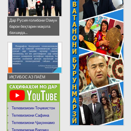
Дар Русия ғолибони Озмун
барои беҳтарин мақола
бахшида...
ИҚТИБОС АЗ ПАЁМ
Телевизиоин Тоҷикистон
Телевизиони Сафина
Телевизиони Ҷаҳоннамо
Телевизиони Варзиш