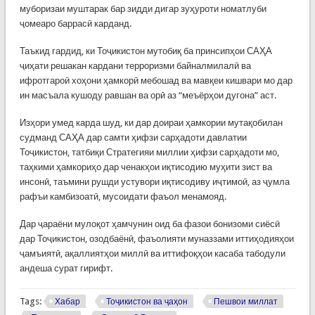
муборизаи муштарак бар зидди дигар зуҳуроти номатлуби
ҷомеаро баррасӣ карданд.
Таъкид гардид, ки Тоҷикистон мутобиқ ба принсипҳои САҲА
ҷиҳати решакан кардани терроризми байналмилалӣ ва
ифротгароӣ хоҳони ҳамкорӣ мебошад ва мавқеи кишвари мо дар
ин масъала кушоду равшан ва орӣ аз “меъёрҳои дугона” аст.
Изҳори умед карда шуд, ки дар доираи ҳамкории мутақобилан
судманд САҲА дар самти ҳифзи сарҳадоти давлатии
Тоҷикистон, татбиқи Стратегияи миллии ҳифзи сарҳадоти мо,
таҳкими ҳамкориҳо дар ченакҳои иқтисодию муҳити зист ва
инсонӣ, таъмини рушди устувори иқтисодиву иҷтимоӣ, аз ҷумла
рафъи камбизоатӣ, мусоидати фаъол менамояд.
Дар ҷараёни мулоқот ҳамчунин оид ба фазои бонизоми сиёсӣ
дар Тоҷикистон, озодбаёнӣ, фаъолияти муназзами иттиҳодияҳои
ҷамъиятӣ, ақаллиятҳои миллӣ ва иттифоқҳои касаба табодули
андеша сурат гирифт.
Tags:
Хабар
Тоҷикистон ва ҷаҳон
Пешвои миллат