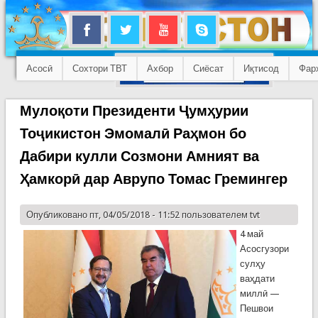
Асосӣ
Сохтори ТВТ
Ахбор
Сиёсат
Иқтисод
Фар
Мулоқоти Президенти Ҷумҳурии
Тоҷикистон Эмомалӣ Раҳмон бо
Дабири кулли Созмони Амният ва
Ҳамкорӣ дар Аврупо Томас Гремингер
Опубликовано пт, 04/05/2018 - 11:52 пользователем
tvt
4 май
Асосгузори
сулҳу
ваҳдати
миллӣ —
Пешвои