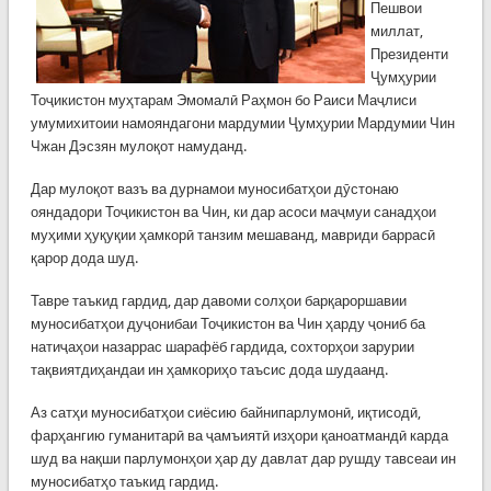
Пешвои
миллат,
Президенти
Ҷумҳурии
Тоҷикистон муҳтарам Эмомалӣ Раҳмон бо Раиси Маҷлиси
умумихитоии намояндагони мардумии Ҷумҳурии Мардумии Чин
Чжан Дэсзян мулоқот намуданд.
Дар мулоқот вазъ ва дурнамои муносибатҳои дӯстонаю
ояндадори Тоҷикистон ва Чин, ки дар асоси маҷмуи санадҳои
муҳими ҳуқуқии ҳамкорӣ танзим мешаванд, мавриди баррасӣ
қарор дода шуд.
Тавре таъкид гардид, дар давоми солҳои барқароршавии
муносибатҳои дуҷонибаи Тоҷикистон ва Чин ҳарду ҷониб ба
натиҷаҳои назаррас шарафёб гардида, сохторҳои зарурии
тақвиятдиҳандаи ин ҳамкориҳо таъсис дода шудаанд.
Аз сатҳи муносибатҳои сиёсию байнипарлумонӣ, иқтисодӣ,
фарҳангию гуманитарӣ ва ҷамъиятӣ изҳори қаноатмандӣ карда
шуд ва нақши парлумонҳои ҳар ду давлат дар рушду тавсеаи ин
муносибатҳо таъкид гардид.