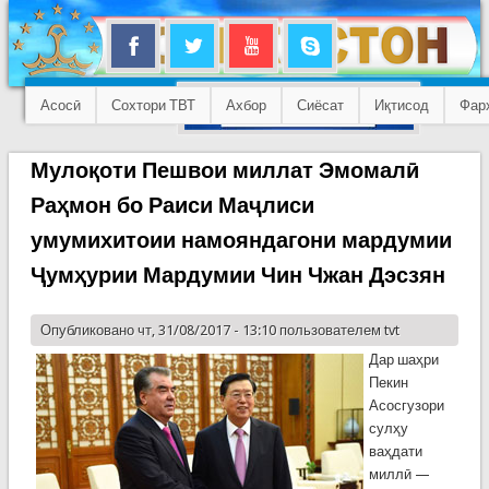
Асосӣ
Сохтори ТВТ
Ахбор
Сиёсат
Иқтисод
Фар
Мулоқоти Пешвои миллат Эмомалӣ
Раҳмон бо Раиси Маҷлиси
умумихитоии намояндагони мардумии
Ҷумҳурии Мардумии Чин Чжан Дэсзян
Опубликовано чт, 31/08/2017 - 13:10 пользователем
tvt
Дар шаҳри
Пекин
Асосгузори
сулҳу
ваҳдати
миллӣ —