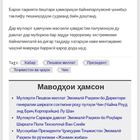
Барои тақвияти бештари ҳамкориҳои байнипарлумонӣ ҷонибҳо
таклифу пешниҳодҳои судманд баён доштанд.
Дар мулоқот ҳамчунин масоили ҳамдастии палумонҳои ду
давлат дар мубориза бар зидди терроризму экстремизми
байналмилалӣ ва дигар таҳдиду хатарҳои нави минтақавию
ҷаҳонӣ мавриди баррасӣ қарор дода шуд.
Tags:
Хабар
Пешвои миллат
Президент
Тоҷикистон ва ҷаҳон
Чин
Маводҳои ҳамсон
Мулоқоти Пешвои миллат Эмомалӣ Раҳмон бо Директори
генералии ширкати сохтмони роҳу пулҳои Чин (Чайна Роуд
энд Бриҷ Корпорэйшн) Лу Шан
Мулоқоти Сарвари давлат Эмомалӣ Раҳмон бо Роҳбари
Ширкати Поли Технолоҷӣ Ван Синйе
Мусоҳибаи Президенти Ҷумҳурии Тоҷикистон Эмомалӣ
Раҳмон бо рӯзномаи «Жэнмин жибао»