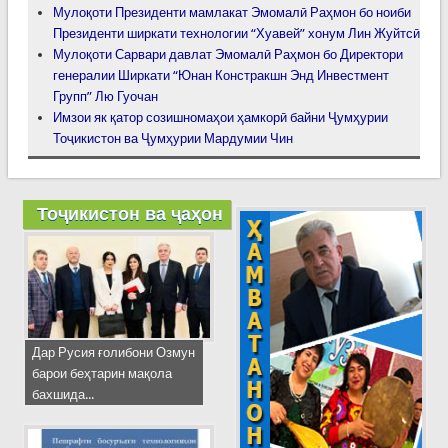
Мулоқоти Президенти мамлакат Эмомалӣ Раҳмон бо ноиби
Президенти ширкати технологии “Хуавей” хонум Лин Жуйтсӣ
Мулоқоти Сарвари давлат Эмомалӣ Раҳмон бо Директори
генералии Ширкати “Юнан Констракшн Энд Инвестмент
Групп” Лю Гуочан
Имзои як қатор созишномаҳои ҳамкорӣ байни Ҷумҳурии
Тоҷикистон ва Ҷумҳурии Мардумии Чин
Тоҷикистон ва ҷаҳон
Дар Русия ғолибони Озмун
барои беҳтарин мақола
бахшида...