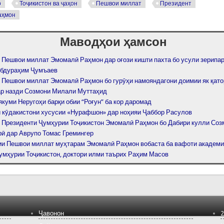
р
Тоҷикистон ва ҷаҳон
Пешвои миллат
Президент
аҳмон
Маводҳои ҳамсон
 Пешвои миллат Эмомалӣ Раҳмон дар оғози кишти пахта бо усули зерипа
Абдураҳим Ҷумъаев
 Пешвои миллат Эмомалӣ Раҳмон бо гурӯҳи намояндагони доимии як қат
ар назди Созмони Милали Муттаҳид
якуми Неругоҳи барқи обии “Роғун” ба кор даромад
 кӯдакистони хусусии «Нурафшон» дар ноҳияи Ҷаббор Расулов
 Президенти Ҷумҳурии Тоҷикистон Эмомалӣ Раҳмон бо Дабири кулли Соз
рӣ дар Аврупо Томас Гремингер
и Пешвои миллат муҳтарам Эмомалӣ Раҳмон вобаста ба вафоти академ
умҳурии Тоҷикистон, доктори илми таърих Раҳим Масов
Ҷавонон
2