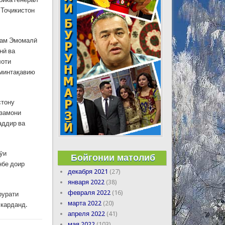
 Тоҷикистон
рам Эмомалӣ
нӣ ва
лоти
 минтақавию
стону
 замони
аддир ва
ӯи
Бойгонии матолиб
нбе доир
декабря 2021
(27)
января 2022
(38)
февраля 2022
(16)
рурати
марта 2022
(20)
 карданд.
апреля 2022
(41)
мая 2022
(103)