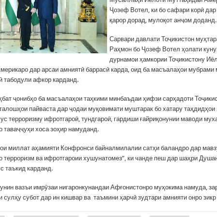
Ҷозеф Вотел, ки бо сафари корӣ дар
қарор дорад, мулоқот анҷом доданд.
Сарвари давлати Тоҷикистон муҳта
Раҳмон бо Ҷозеф Вотел ҳолати куну
дурнамои ҳамкории Тоҷикистону Иё
мерикаро дар арсаи амниятӣ баррасӣ карда, оид ба масъалаҳои мубрами
 табодули афкор карданд.
ҳбат ҷонибҳо ба масъалаҳои таҳкими минбаъдаи ҳифзи сарҳадоти Тоҷики
талошҳои пайваста дар ҷодаи муқовимати муштарак бо хатару таҳдидҳои
сус терроризму ифротгароӣ, тундгароӣ, гардиши ғайриқонунии маводи мух
о таваҷҷуҳи хоса зоҳир намуданд.
ои миллат аҳамияти Конфронси байналмилалии сатҳи баландро дар мавз
о терроризм ва ифротгароии хушунатомез”, ки чанде пеш дар шаҳри Душа
с таъкид карданд.
унин вазъи имрӯзаи нигаронкунандаи Афғонистонро муҳокима намуда, за
и сулҳу субот дар ин кишвар ва таъмини ҳарчӣ зудтари амнияти онро зикр