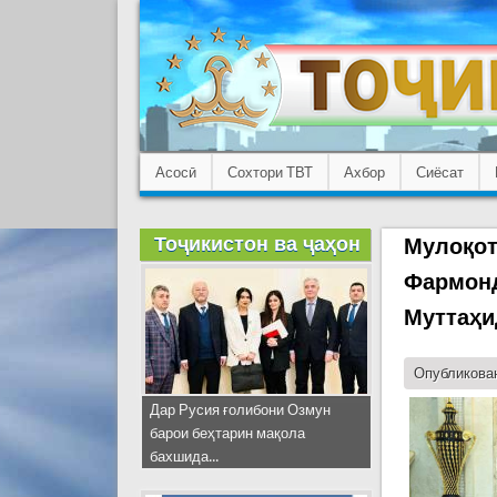
Асосӣ
Сохтори ТВТ
Ахбор
Сиёсат
Тоҷикистон ва ҷаҳон
Мулоқот
Фармонд
Муттаҳи
Опубликован
Дар Русия ғолибони Озмун
барои беҳтарин мақола
бахшида...