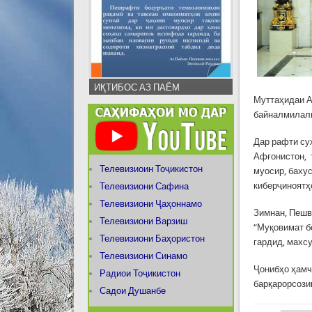
ИҚТИБОС АЗ ПАЁМ
Муттаҳидаи А
байналмилалӣ
Дар рафти су
Афғонистон, 
Телевизиоин Тоҷикистон
муосир, баху
киберҷиноятҳ
Телевизиони Сафина
Телевизиони Ҷаҳоннамо
Зимнан, Пешв
Телевизиони Варзиш
“Муқовимат б
Телевизиони Баҳористон
гардид, махсу
Телевизиони Синамо
Ҷонибҳо ҳамч
Радиои Тоҷикистон
барқарорсози
Садои Душанбе