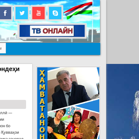
м
ондеҳи
миллӣ —
ии
он бо
 Қувваҳои
рика генерал