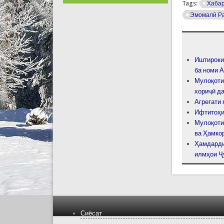
Tags:
Хаба
Эмомалӣ Р
Иштироки
ба номи 
Мулоқоти
хориҷӣ д
Агрегати 
Ифтитоҳи
Мулоқоти
ва Ҳамко
Ҳамдарди
илмҳои Ҷ
Сиёсат