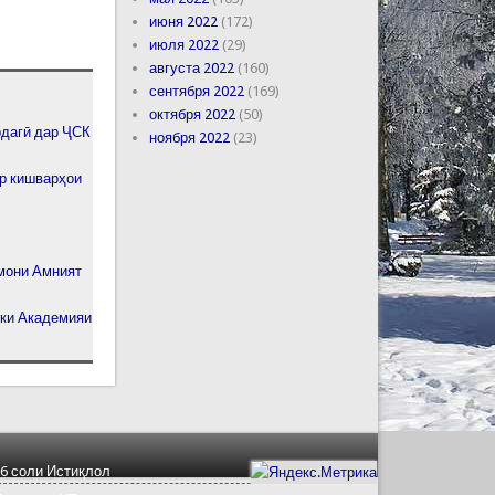
июня 2022
(172)
июля 2022
(29)
августа 2022
(160)
сентября 2022
(169)
октября 2022
(50)
рдагӣ дар ҶСК
ноября 2022
(23)
ор кишварҳои
мони Амният
ики Академияи
6 соли Истиқлол