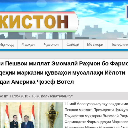
Иқтисод
Фарҳанг
Ҷавонон
Сайёҳӣ
Меъмори
Телефил
и Пешвои миллат Эмомалӣ Раҳмон бо Фарм
еҳии марказии қувваҳои мусаллаҳи Иёлоти
даи Америка Ҷозеф Вотел
о пт, 11/05/2018 - 16:26 пользователем
tvt
11 май Асосгузори сулҳу ваҳдати 
Пешвои миллат, Президенти Ҷумҳур
Тоҷикистон муҳтарам Эмомалӣ Раҳм
Фармондеҳи Фармондеҳии Марказии
Мусаллаҳи Иёлоти Муттаҳидаи Аме