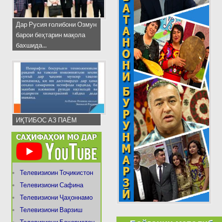
Дар Русия ғолибони Озмун
барои беҳтарин мақола
бахшида...
ИҚТИБОС АЗ ПАЁМ
Телевизиоин Тоҷикистон
Телевизиони Сафина
Телевизиони Ҷаҳоннамо
Телевизиони Варзиш