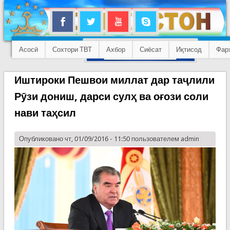
Асосӣ
Сохтори ТВТ
Ахбор
Сиёсат
Иқтисод
Фар
Иштироки Пешвои миллат дар таҷлили
Рӯзи дониш, дарси сулҳ ва оғози соли
нави таҳсил
Опубликовано чт, 01/09/2016 - 11:50 пользователем
admin