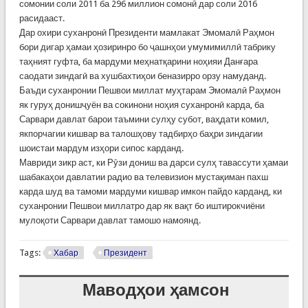
сомонии соли 2011 ба 296 миллион сомонӣ дар соли 2016
расидааст.
Дар охири суханронӣ Президенти мамлакат Эмомалӣ Раҳмон
бори дигар ҳамаи ҳозиринро бо ҷашнҳои умумимиллӣ табрику
таҳният гуфта, ба мардуми меҳнатқарини ноҳияи Данғара
саодати зиндагӣ ва хушбахтиҳои беназирро орзу намуданд.
Баъди суханронии Пешвои миллат муҳтарам Эмомалӣ Раҳмон
як гуруҳ донишҷуён ва сокинони ноҳия суханронӣ карда, ба
Сарвари давлат барои таъмини сулҳу субот, ваҳдати комил,
якпорчагии кишвар ва талошҳову тадбирҳо баҳри зиндагии
шоистаи мардум изҳори сипос карданд.
Мавриди зикр аст, ки Рӯзи дониш ва дарси сулҳ тавассути ҳамаи
шабакаҳои давлатии радио ва телевизион мустақиман пахш
карда шуд ва тамоми мардуми кишвар имкон пайдо карданд, ки
суханронии Пешвои миллатро дар як вақт бо иштирокчиёни
мулоқоти Сарвари давлат тамошо намоянд.
Tags:
Хабар
Президент
Маводҳои ҳамсон