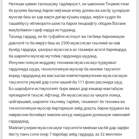
Натиҷаи ҳамин талошҳову тадбирҳост, ки ҷавонони Тоҷикистони
бо руҳияи баланд барои омӯзиши илму дониш ва касбу ҳунарҳои
муосир беш аз ҳар вақти дигар кӯшиш карда, нерӯи худро бо
ташаббусу ибтикороти шоиста барои пешрафту ободии Ватани
маҳбубамон сарф карда истодаанд.
Таъкид гардид, ки бо туфайли ислоҳот ва татбиқи барномаҳои
давлатӣ то ба имрӯз беш аз 2500 муассисаи таълимӣ аз нав
бунёд гардида, ҳазорҳо муассиса аз таъмири асосӣ бароварда,
ба шароити муосир мутобиқ гардонида шуданд.
Инчунин пояҳои моддиву техникии муассисаҳо пурқувват
гардонида шуда, технологияҳои муосир ба низоми таҳсилот
ворид гардиданд ва масъалаи компютерикунонии муассисаҳои
таҳсилоти умумӣ дар соли ҷашнӣ ба 111 фоиз расонида шуд.
Бо шарофати истиқлолият бори аввал дар кишвар мактабҳои
президентӣ таъсис ёфтанд. Ин муассисаҳо аз ҷиҳати лоиҳа,
ҷойгиршавӣ, шароити таълиму тарбия, таъминот бо техника ва
технологияҳои муосир бартариҳои зиёд дошта, барои кӯдакон ва
наврасони болаёқат макони азхуд намудани донишҳои замонавӣ
гардиданд.
Маблағгузории муассисаҳои таҳсилоти миёнаи касбӣ дар зарфи
бисту панҷ соли охир 7 баробар зиёд гардида, аз 32 миллион