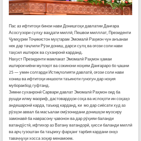
Пас аз ифтитоҳи бинои нави Донишгоҳи давлатии Данғара
Асосгузори сулҳу ваҳдати миллӣ, Пешвои милллат, Президенти
Ҷумҳурии Тоҷикистон муҳтарам Эмомалӣ Раҳмон чун анъанаи
нек дар таҷлили Рӯзи дониш, дарси сулҳ ва оғози соли нави
таҳсил иштирок ва суханронӣ карданд.
Нахуст Президенти мамлакат Эмомалӣ Раҳмон ҳамаи
иштирокчиёни мулоқот ва сокинони ноҳияи Данғараро бо ҷашни
25 — умин солгарди Истиқлолияти давлатӣ, оғози соли нави
хониш ва ифтитоҳи иншооти таъиноти гуногун дар ноҳия
муборакбод гуфтанд.
Зимни суханронӣ Сарвари давлат Эмомалӣ Раҳмон оид ба
рушди илму маориф, дастовардҳои соҳа ва ислоҳоти ин соҳаҳо
андешаронӣ карда, таъкид карданд, ки мо дар сиёсати худ аз
рӯзҳои аввал ба масъалаи омӯзонидани донишҳои муосиру
замонавӣ ба наврасону ҷавонон ва дар рӯҳияи баланди
ватандӯстӣ, ифтихор аз Ватану ватандорӣ, ҳисси баланди миллӣ
ва арҷ гузоштан ба таъриху фарҳанг тарбия кардани онҳо
таваҷҷуҳи хосса зоҳир менамоем.