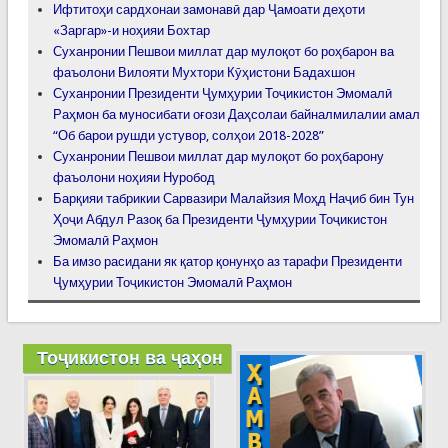
Ифтитоҳи сардхонаи замонавӣ дар Ҷамоати деҳоти
«Заргар»-и ноҳияи Бохтар
Суханронии Пешвои миллат дар мулоқот бо роҳбарон ва
фаъолони Вилояти Мухтори Кӯҳистони Бадахшон
Суханронии Президенти Ҷумҳурии Тоҷикистон Эмомалӣ
Раҳмон ба муносибати оғози Даҳсолаи байналмилалии амал
“Об барои рушди устувор, солҳои 2018-2028”
Суханронии Пешвои миллат дар мулоқот бо роҳбарону
фаъолони ноҳияи Нуробод
Барқияи табрикии Сарвазири Малайзия Моҳд Наҷиб бин Тун
Ҳоҷи Абдул Разоқ ба Президенти Ҷумҳурии Тоҷикистон
Эмомалӣ Раҳмон
Ба имзо расидани як қатор қонунҳо аз тарафи Президенти
Ҷумҳурии Тоҷикистон Эмомалӣ Раҳмон
Тоҷикистон ва ҷаҳон