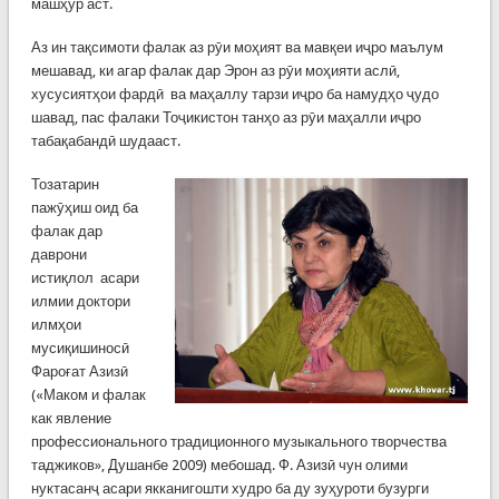
машҳур аст.
Аз ин тақсимоти фалак аз рӯи моҳият ва мавқеи иҷро маълум
мешавад, ки агар фалак дар Эрон аз рӯи моҳияти аслӣ,
хусусиятҳои фардӣ ва маҳаллу тарзи иҷро ба намудҳо ҷудо
шавад, пас фалаки Тоҷикистон танҳо аз рӯи маҳалли иҷро
табақабандӣ шудааст.
Тозатарин
пажӯҳиш оид ба
фалак дар
даврони
истиқлол асари
илмии доктори
илмҳои
мусиқишиносӣ
Фароғат Азизӣ
(«Маком и фалак
как явление
профессионального традиционного музыкального творчества
таджиков», Душанбе 2009) мебошад. Ф. Азизӣ чун олими
нуктасанҷ асари якканигошти худро ба ду зуҳуроти бузурги