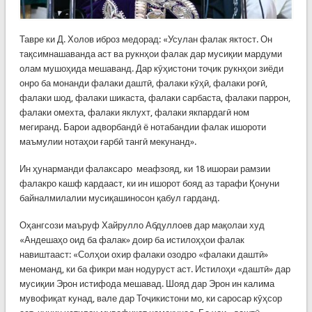
Тавре ки Д. Холов иброз медорад: «Усулан фалак яктост. Он
тақсимнашаванда аст ва рукнҳои фалак дар мусиқии мардуми
олам мушоҳида мешаванд. Дар кӯҳистони тоҷик рукнҳои зиёди
онро ба монанди фалаки даштӣ, фалаки кӯҳӣ, фалаки роғӣ,
фалаки шод, фалаки шикаста, фалаки сарбаста, фалаки паррон,
фалаки омехта, фалаки яклухт, фалаки якпардагӣ ном
мегиранд. Барои адворбандӣ ё нотабандии фалак ишороти
маъмулии нотаҳои ғарбӣ тангӣ мекунанд».
Ин ҳунарманди фалаксаро меафзояд, ки 18 ишораи рамзии
фалакро кашф кардааст, ки ин ишорот бояд аз тарафи Қонуни
байналмилалии мусиқашиносон қабул гарданд.
Оҳангсози маъруф Хайрулло Абдуллоев дар мақолаи худ
«Андешаҳо оид ба фалак» доир ба истилоҳҳои фалак
навиштааст: «Солҳои охир фалаки озодро «фалаки даштӣ»
меноманд, ки ба фикри ман нодуруст аст. Истилоҳи «даштӣ» дар
мусиқии Эрон истифода мешавад. Шояд дар Эрон ин калима
мувофиқат кунад, вале дар Тоҷикистони мо, ки саросар кӯҳсор