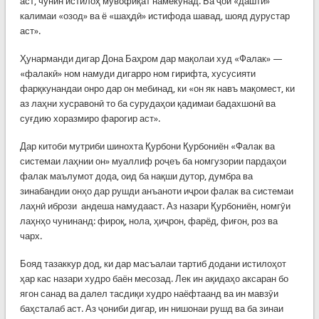
аст, чунин истилоҳ мувофиқат намекунад. Ба ҷои «даштӣ»
калимаи «озод» ва ё «шаҳдӣ» истифода шавад, шояд дурустар
аст».
Ҳунарманди дигар Дона Баҳром дар мақолаи худ «Фалак» —
«фалакӣ» ном намуди дигарро ном гирифта, хусусияти
фарқкунандаи онро дар он мебинад, ки «он як навъ мақомест, ки
аз лаҳни хусравонӣ то ба сурудаҳои қадимаи бадахшонӣ ва
суғдию хоразмиро фарогир аст».
Дар китоби мутриби шинохта Қурбони Қурбониён «Фалак ва
системаи лаҳнии он» муаллиф роҷеъ ба номгузории пардаҳои
фалак маълумот дода, оид ба нақши дутор, думбра ва
зинабандии онҳо дар рушди анъаноти иҷрои фалак ва системаи
лаҳнӣ ибрози андеша намудааст. Аз назари Қурбониён, номгӯи
лаҳнҳо чунинанд: фироқ, нола, ҳиҷрон, фарёд, фиғон, роз ва
чарх.
Бояд тазаккур дод, ки дар масъалаи тартиб додани истилоҳот
ҳар кас назари худро баён месозад. Лек ин ақидаҳо аксаран бо
ягон санад ва далел тасдиқи худро наёфтаанд ва ин мавзӯи
баҳсталаб аст. Аз ҷониби дигар, ин нишонаи рушд ва ба зинаи