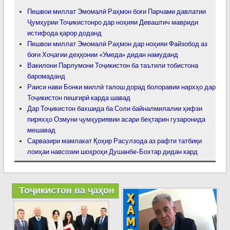
Пешвои миллат Эмомалӣ Раҳмон боғи Парчами давлатии
Ҷумҳурии Тоҷикистонро дар ноҳияи Деваштич мавриди
истифода қарор доданд
Пешвои миллат Эмомалӣ Раҳмон дар ноҳияи Файзобод аз
боғи Хоҷагии деҳқонии «Умеда» дидан намуданд
Вакилони Парлумони Тоҷикистон ба таътили тобистона
баромаданд
Раиси нави Бонки миллӣ талош дорад болоравии нархҳо дар
Тоҷикистон пешгирӣ карда шавад
Дар Тоҷикистон бахшида ба Соли байналмилалии ҳифзи
пиряхҳо Озмуни ҷумҳуриявии асари беҳтарин гузаронида
мешавад
Сарвазири мамлакат Қоҳир Расулзода аз рафти татбиқи
лоиҳаи навсозии шоҳроҳи Душанбе-Бохтар дидан кард
Тоҷикистон ва ҷаҳон