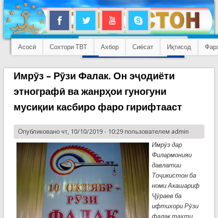
Асосӣ
Сохтори ТВТ
Ахбор
Сиёсат
Иқтисод
Фар
Имрӯз – Рӯзи Фалак. Он эҷодиёти
этнографӣ ва жанрҳои гуногуни
мусиқии касбиро фаро гирифтааст
Опубликовано чт, 10/10/2019 - 10:29 пользователем
admin
Имрӯз дар
Филармонияи
давлатии
Тоҷикистон ба
номи Акашариф
Ҷӯраев ба
ифтихори Рӯзи
фалак таҳти