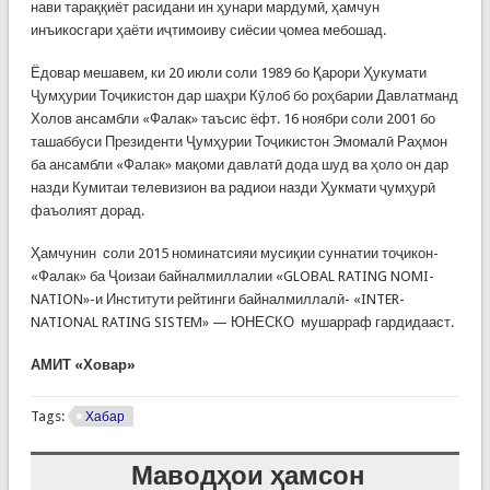
нави тараққиёт расидани ин ҳунари мардумӣ, ҳамчун
инъикосгари ҳаёти иҷтимоиву сиёсии ҷомеа мебошад.
Ёдовар мешавем, ки 20 июли соли 1989 бо Қарори Ҳукумати
Ҷумҳурии Тоҷикистон дар шаҳри Кӯлоб бо роҳбарии Давлатманд
Холов ансамбли «Фалак» таъсис ёфт. 16 ноябри соли 2001 бо
ташаббуси Президенти Ҷумҳурии Тоҷикистон Эмомалӣ Раҳмон
ба ансамбли «Фалак» мақоми давлатӣ дода шуд ва ҳоло он дар
назди Кумитаи телевизион ва радиои назди Ҳукмати ҷумҳурӣ
фаъолият дорад.
Ҳамчунин соли 2015 номинатсияи мусиқии суннатии тоҷикон-
«Фалак» ба Ҷоизаи байналмиллалии «GLOBAL RATING NOMI-
NATION»-и Институти рейтинги байналмиллалӣ- «INTER-
NATIONAL RATING SISTEM» — ЮНЕСКО мушарраф гардидааст.
АМИТ «Ховар»
Tags:
Хабар
Маводҳои ҳамсон