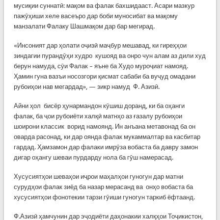
мусиқии суннатӣ: мақом ва фалак бахшидааст. Асари мазкур
пажӯҳиши хеле васеъро дар боби муносибат ва мақому
манзалати Фалаку Шашмақом дар бар мегирад.
«Инсоният дар ҳолати оҷизӣ маҷбур мешавад, ки гиреҳҳои
зиндагии пурандӯҳи худро кушояд ва онро чун алам аз дили худ
берун намуда, сӯи Фалак – яъне ба Худо муроҷиат намояд.
Ҳамин гуна вазъи носозгори қисмат сабаби ба вуҷуд омадани
рубоиҳои нав мегардад», — зикр намуд Ф. Азизӣ.
Айни ҳол бисёр ҳунармандон кӯшиш доранд, ки ба оҳанги
фалак, ба ҷои рубоиёти халқӣ матнҳо аз ғазалу рубоиҳои
шоирони классик ворид намоянд. Ин анъана метавонад ба он
оварда расонад, ки дар оянда фалак мукаммалтар ва касбитар
гардад. Ҳамзамон дар фалаки имрӯза вобаста ба давру замон
дигар оҳангу шеваи пурдарду нола ба гӯш намерасад.
Хусусиятҳои шеваҳои иҷрои маҳалҳои гуногун дар матни
сурудҳои фалак зиёд ба назар мерасанд ва онҳо вобаста ба
хусусиятҳои фонотекии тарзи гӯиши гуногун таркиб ёфтаанд.
Ф.Азизӣ ҳамчунин дар эҷодиёти даҳонакии халқҳои Тоҷикистон,