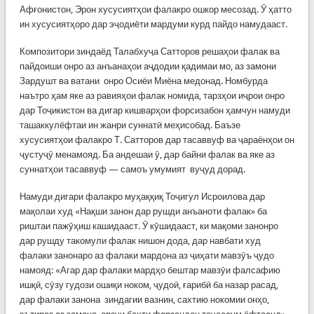
Афғонистон, Эрон хусусиятҳои фалакро ошкор месозад. Ӯ ҳатто
ин хусусиятҳоро дар эҷодиёти мардуми курд пайдо намудааст.
Композитори зиндаёд Талабхуҷа Сатторов решаҳои фалак ва
пайдоиши онро аз анъанаҳои аҷдодии қадимаи мо, аз замони
Зардушт ва ватани онро Осиёи Миёна медонад. Номбурда
наътро ҳам яке аз равияҳои фалак номида, тарзҳои иҷрои онро
дар Тоҷикистон ва дигар кишварҳои форсизабон ҳамчун намуди
ташаккулёфтаи ин жанри суннатӣ меҳисобад. Баъзе
хусусиятҳои фалакро Т. Сатторов дар тасаввуф ва ҷараёнҳои он
ҷустуҷӯ менамояд. Ба андешаи ӯ, дар байни фалак ва яке аз
суннатҳои тасаввуф — самоъ умумият вуҷуд дорад.
Намуди дигари фалакро муҳаққиқ Тоҷигул Исроилова дар
мақолаи худ «Нақши занон дар рушди анъаноти фалак» ба
риштаи пажӯҳиш кашидааст. Ӯ кӯшидааст, ки мақоми занонро
дар рушду такомули фалак нишон дода, дар навбати худ
фалаки занонаро аз фалаки мардона аз ҷиҳати мавзӯъ ҷудо
намояд: «Агар дар фалаки мардҳо бештар мавзӯи фалсафию
ишқӣ, сӯзу гудози ошиқи ноком, ҷудоӣ, ғарибӣ ба назар расад,
дар фалаки занона зиндагии вазнин, сахтию нокомии онҳо,