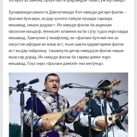
эътироз аз замона, орзуи бахти фарзандон таҷассум ёфтаанд».
Ҳунарманди шинохта Давлатманди Хол намуди дигари фалак –
фалаки бунгакро, ки дар ҳолати лабҳои пӯшида сароида
мешавад, нишон додааст. Ин намуди фалак ба андешаи
овозхони маъруф, бениҳоят аламнок ва бо сӯзу гудоз иҷро карда
мешавад. Ҳамчунин ӯ меафзояд, ки «фалаки бунгакӣ яке аз
нахустин ифодаи ин жанр аст, яъне шакли қадимтарини фалак
аст ва дар пайдоишу ташаккули дигар намудҳои фалак нақши
муассир дорад. Ин намуди фалак ба тариқи димоғ иҷро
мешавад. Гоҳо онро «фалаки димоғӣ» низ мегӯянд».