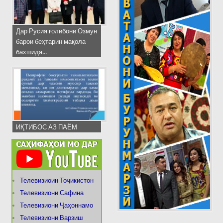
Дар Русия ғолибони Озмун
барои беҳтарин мақола
бахшида...
ИҚТИБОС АЗ ПАЁМ
Телевизиоин Тоҷикистон
Телевизиони Сафина
Телевизиони Ҷаҳоннамо
Телевизиони Варзиш