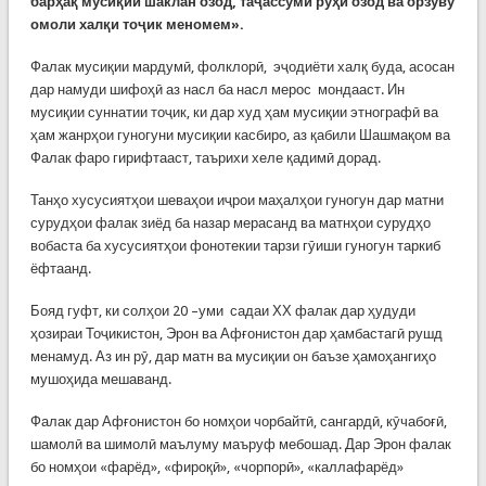
бар
ҳ
а
қ
муси
қ
ии шаклан
озод, таҷ
ассуми р
ӯҳ
и озод ва орзуву
омоли хал
қ
и то
ҷ
ик меномем»
.
Фалак мусиқии мардумӣ, фолклорӣ, эҷодиёти халқ буда, асосан
дар намуди шифоҳӣ аз насл ба насл мерос мондааст. Ин
мусиқии суннатии тоҷик, ки дар худ ҳам мусиқии этнографӣ ва
ҳам жанрҳои гуногуни мусиқии касбиро, аз қабили Шашмақом ва
Фалак фаро гирифтааст, таърихи хеле қадимӣ дорад.
Танҳо хусусиятҳои шеваҳои иҷрои маҳалҳои гуногун дар матни
сурудҳои фалак зиёд ба назар мерасанд ва матнҳои сурудҳо
вобаста ба хусусиятҳои фонотекии тарзи гӯиши гуногун таркиб
ёфтаанд.
Бояд гуфт, ки солҳои 20 –уми садаи ХХ фалак дар ҳудуди
ҳозираи Тоҷикистон, Эрон ва Афғонистон дар ҳамбастагӣ рушд
менамуд. Аз ин рӯ, дар матн ва мусиқии он баъзе ҳамоҳангиҳо
мушоҳида мешаванд.
Фалак дар Афғонистон бо номҳои чорбайтӣ, сангардӣ, кӯчабоғӣ,
шамолӣ ва шимолӣ маълуму маъруф мебошад. Дар Эрон фалак
бо номҳои «фарёд», «фироқӣ», «чорпорӣ», «каллафарёд»