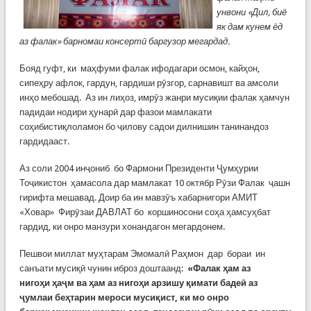
унвони «Дил, биё
як дам кунем ёд
аз фалак» барномаи консертӣ баргузор мегардад.
Бояд гуфт, ки маҳфуми фалак ифодагари осмон, кайҳон,
сипеҳру афлок, гардун, гардиши рӯзгор, сарнавишт ва амсоли
инҳо мебошад. Аз ин лиҳоз, имрӯз жанри мусиқии фалак ҳамчун
падидаи нодири ҳунарӣ дар фазои мамлакати
соҳибистиқлоламон бо ҷилову садои дилнишин танинандоз
гардидааст.
Аз соли 2004 инҷониб бо Фармони Президенти Ҷумҳурии
Тоҷикистон ҳамасола дар мамлакат 10 октябр Рӯзи Фалак ҷашн
гирифта мешавад. Доир ба ин мавзӯъ хабарнигори АМИТ
«Ховар» Фирӯзаи ДАВЛАТ бо коршиносони соҳа ҳамсуҳбат
гардид, ки онро манзури хонандагон мегардонем.
Пешвои миллат муҳтарам Эмомалӣ Раҳмон дар бораи ин
санъати мусиқӣ чунин иброз доштаанд:
«
Фалак ҳ
ам аз
ниго
ҳ
и
ҳ
а
ҷ
м ва
ҳ
ам аз ниго
ҳ
и арзишу
қ
имати баде
ӣ аз
ҷ
умлаи бе
ҳ
тарин мероси муси
қ
ист, ки мо онро