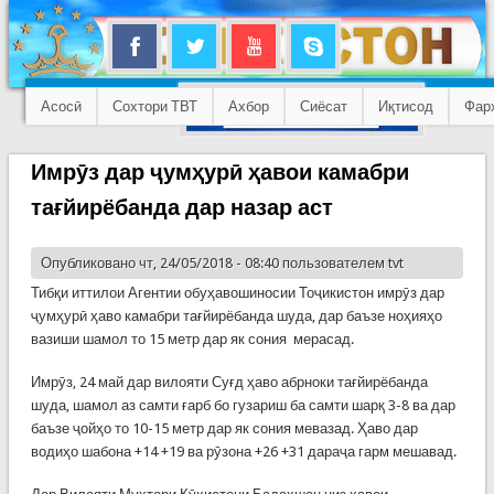
Асосӣ
Сохтори ТВТ
Ахбор
Сиёсат
Иқтисод
Фар
Имрӯз дар ҷумҳурӣ ҳавои камабри
тағйирёбанда дар назар аст
Опубликовано чт, 24/05/2018 - 08:40 пользователем
tvt
Тибқи иттилои Агентии обуҳавошиносии Тоҷикистон имрӯз дар
ҷумҳурӣ ҳаво камабри тағйирёбанда шуда, дар баъзе ноҳияҳо
вазиши шамол то 15 метр дар як сония мерасад.
Имрӯз, 24 май дар вилояти Суғд ҳаво абрноки тағйирёбанда
шуда, шамол аз самти ғарб бо гузариш ба самти шарқ 3-8 ва дар
баъзе ҷойҳо то 10-15 метр дар як сония мевазад. Ҳаво дар
водиҳо шабона +14 +19 ва рӯзона +26 +31 дараҷа гарм мешавад.