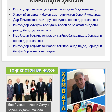
Маводҳои ҳамсон
Имрӯз дар ҷумҳурӣ ҳарорати пасти ҳаво боқӣ мемонад
Ҳавои рӯзи аввали баҳор дар Тоҷикистон боронӣ мешавад
Дар Тоҷикистон тайи 3 рӯз боридани борон дар назар аст
Имрӯз дар ҷумҳурӣ боридани борон ва ба амал омадани
раъду барқ дар назар аст
Имрӯз дар Тоҷикистон ҳавои тағйирёбанда шуда, боридани
борон дар назар аст
Имрӯз дар Тоҷикистон ҳавои тағйирёбанда шуда, боридани
барфу борон пешгӯӣ шудааст
Тоҷикистон ва ҷаҳон
Дар Русия ғолибони Озмун
барои беҳтарин мақола