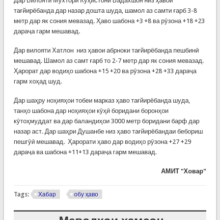
Дар Вилояти Мухтори Кӯҳистони Бадахшон низ ҳавои
тағйирёбанда дар назар дошта шуда, шамол аз самти ғарб 3-8
метр дар як сония мевазад. Ҳаво шабона +3 +8 ва рӯзона +18 +23
дараҷа гарм мешавад.
Дар вилояти Хатлон низ ҳавои абрноки тағйирёбанда пешбинӣ
мешавад. Шамол аз самт ғарб то 2-7 метр дар як сония мевазад.
Ҳарорат дар водиҳо шабона +15 +20 ва рӯзона +28 +33 дараҷа
гарм хоҳад шуд.
Дар шаҳру ноҳияҳои тобеи марказ ҳаво тағйирёбанда шуда,
танҳо шабона дар ноҳияҳои кӯҳӣ боридани боронҳои
кӯтоҳмуддат ва дар баландиҳои 3000 метр боридани барф дар
назар аст. Дар шаҳри Душанбе низ ҳаво тағйирёбандаи бебориш
пешгӯӣ мешавад. Ҳарорати ҳаво дар водиҳо рӯзона +27 +29
дараҷа ва шабона +11+13 дараҷа гарм мешавад.
АМИТ "Ховар"
Tags:
Хабар
обу ҳаво