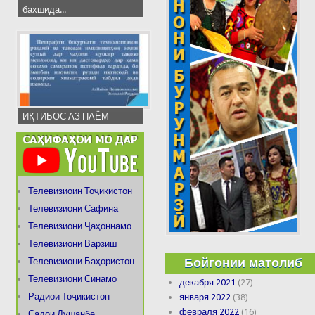
бахшида...
ИҚТИБОС АЗ ПАЁМ
Телевизиоин Тоҷикистон
Телевизиони Сафина
Телевизиони Ҷаҳоннамо
Телевизиони Варзиш
Бойгонии матолиб
Телевизиони Баҳористон
Телевизиони Синамо
декабря 2021
(27)
Радиои Тоҷикистон
января 2022
(38)
февраля 2022
(16)
Садои Душанбе