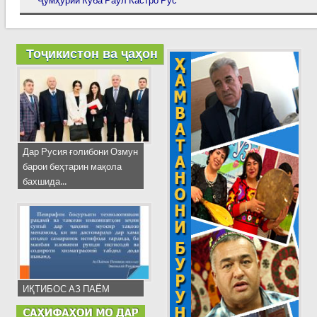
Ҷумҳурии Куба Раул Кастро Рус
Тоҷикистон ва ҷаҳон
Дар Русия ғолибони Озмун
барои беҳтарин мақола
бахшида...
ИҚТИБОС АЗ ПАЁМ