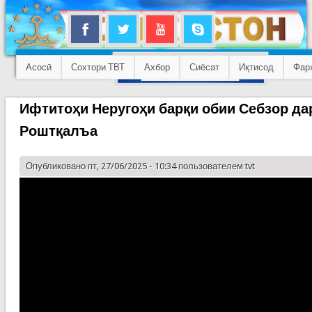
Асосӣ
Сохтори ТВТ
Ахбор
Сиёсат
Иқтисод
Фар
Ифтитоҳи Неругоҳи барқи обии Себзор да
Роштқалъа
Опубликовано пт, 27/06/2025 - 10:34 пользователем
tvt