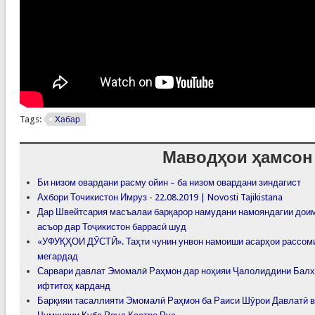
Tags:
Хабар
Маводҳои ҳамсон
Би низом овардани расму ойин – ба низом овардани зиндагист
Ахбори Точикистон Имруз - 22.08.2019 | Novosti Tajikistana
Дар Швейтсария масъалаи барқарор намудани намояндагии дои
асъор дар Тоҷикистон баррасӣ шуд
«УФУҚҲОИ ДӮСТӢ». Таҳти чунин унвон намоиши асарҳои рассом
мегардад
Сарвари давлат Эмомалӣ Раҳмон дар ноҳияи Ҷалолиддини Балх
ифтитоҳ карданд
Барқияи тасаллияти Эмомалӣ Раҳмон ба Раиси Шӯрои Давлатӣ в