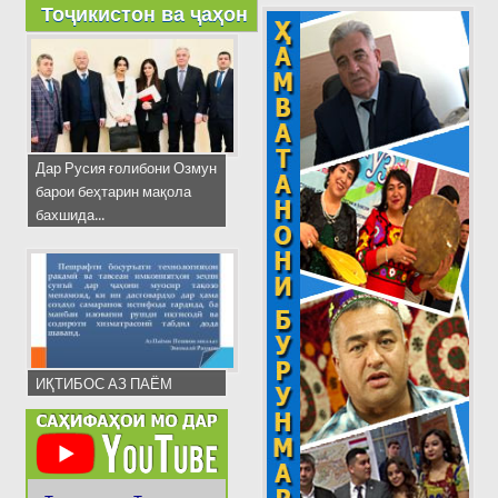
Тоҷикистон ва ҷаҳон
Дар Русия ғолибони Озмун
барои беҳтарин мақола
бахшида...
ИҚТИБОС АЗ ПАЁМ