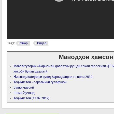
Tags:
Омор
Видео
Маводҳои ҳамсон
Маблағгузории «Барномаи давлатии рушди соҳаи геологияи ҶТ ба
ҳисоби буҷаи давлатӣ
Нишондиҳандаҳои рушд барои давраи то соли 2030
Тоҷикистон - сарзамини гулафшон
Завқи ҷавонӣ
Шоми Хуҷанд
Тоҷикистон (12.02.2017)