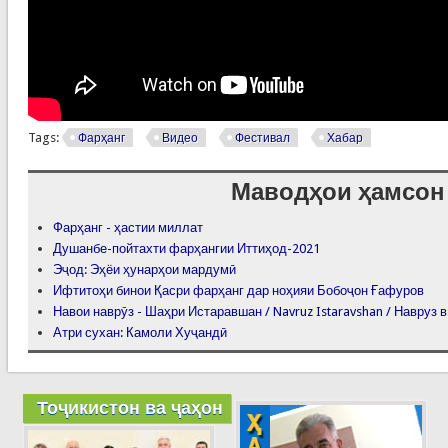
Tags:
Фарҳанг
Видео
Фестивал
Хабар
Маводҳои ҳамсон
Фарҳанг - ҳастии миллат
Душанбе-пойтахти фарҳангии Иттиҳод-2021
Эҷод: Эҳёи ҳунарҳои мардумӣ
Ифтитоҳи бинои Қасри фарҳанг дар ноҳияи Бобоҷон Ғафуров
Навои наврӯз - Шаҳри Истаравшан / Navruz Istaravshan / Навруз
Атри сухан: Камоли Хуҷандӣ
Тоҷикистон ва ҷаҳон