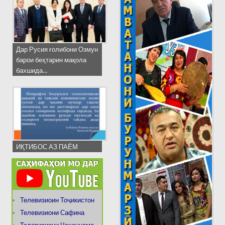
Дар Русия ғолибони Озмун
барои беҳтарин мақола
бахшида...
ИҚТИБОС АЗ ПАЁМ
Телевизиоин Тоҷикистон
Телевизиони Сафина