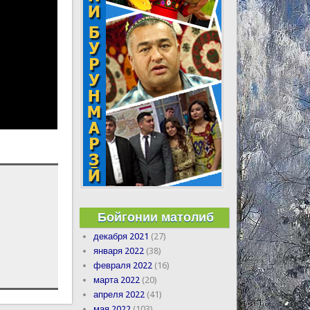
Бойгонии матолиб
декабря 2021
(27)
января 2022
(38)
февраля 2022
(16)
марта 2022
(20)
апреля 2022
(41)
мая 2022
(103)