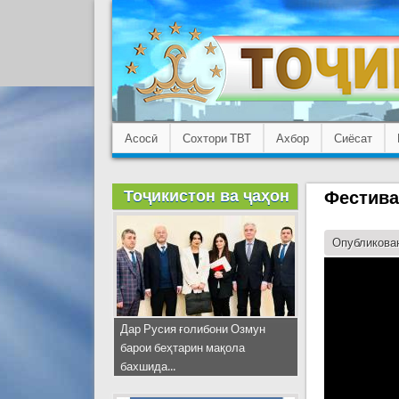
Асосӣ
Сохтори ТВТ
Ахбор
Сиёсат
Тоҷикистон ва ҷаҳон
Фестива
Опубликован
Дар Русия ғолибони Озмун
барои беҳтарин мақола
бахшида...