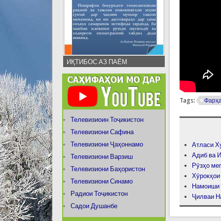
ИҚТИБОС АЗ ПАЁМ
Tags:
Фарҳа
Телевизиоин Тоҷикистон
Телевизиони Сафина
Телевизиони Ҷаҳоннамо
Атласи Х
Адиб ва И
Телевизиони Варзиш
Рӯзҳо ме
Телевизиони Баҳористон
Хӯрокҳои
Телевизиони Синамо
Намоиши 
Радиои Тоҷикистон
Ҷилваи Н
Садои Душанбе