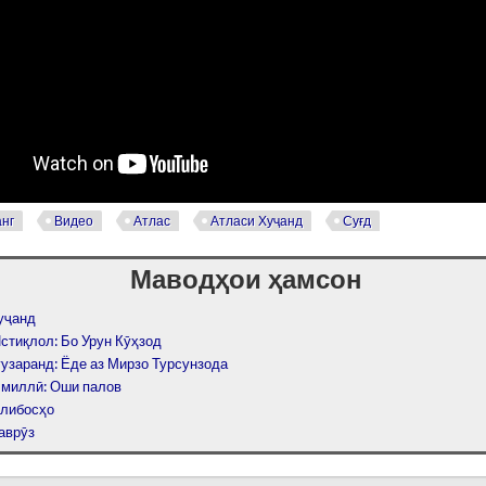
нг
Видео
Атлас
Атласи Хуҷанд
Суғд
Маводҳои ҳамсон
уҷанд
стиқлол: Бо Урун Кӯҳзод
гузаранд: Ёде аз Мирзо Турсунзода
 миллӣ: Оши палов
либосҳо
аврӯз