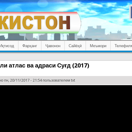
Иқтисод
Фарҳанг
Ҷавонон
Сайёҳӣ
Меъмори
Телефил
ли атлас ва адраси Суғд (2017)
о пн, 20/11/2017 - 21:54 пользователем
tvt