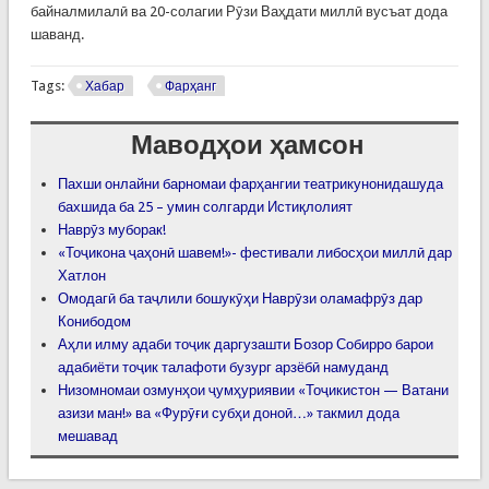
байналмилалӣ ва 20-солагии Рӯзи Ваҳдати миллӣ вусъат дода
шаванд.
Tags:
Хабар
Фарҳанг
Маводҳои ҳамсон
Пахши онлайни барномаи фарҳангии театрикунонидашуда
бахшида ба 25 – умин солгарди Истиқлолият
Наврӯз муборак!
«Тоҷикона ҷаҳонӣ шавем!»- фестивали либосҳои миллӣ дар
Хатлон
Омодагӣ ба таҷлили бошукӯҳи Наврӯзи оламафрӯз дар
Конибодом
Аҳли илму адаби тоҷик даргузашти Бозор Собирро барои
адабиёти тоҷик талафоти бузург арзёбӣ намуданд
Низомномаи озмунҳои ҷумҳуриявии «Тоҷикистон — Ватани
азизи ман!» ва «Фурӯғи субҳи доноӣ…» такмил дода
мешавад