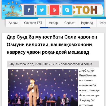
Асосӣ
Сохтори ТВТ
Ахбор
Сиёсат
Иқтисод
Фар
Дар Суғд ба муносибати Соли ҷавонон
Озмуни вилоятии шашмақомхонони
наврасу ҷавон роҳандозӣ мешавад
Опубликовано ср, 25/01/2017 - 20:37 пользователем
admin
Дирӯз дар
Китобхонаи
вилоятии
оммавии ба
номи Тошхоҷа
Асирии шаҳри
Хуҷанд бо
иштироки