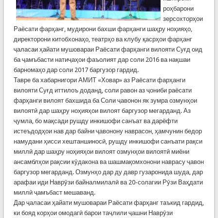
роҳбарони
зерсохторҳои
Раёсати фарҳанг, мудирони бахши фарҳанги шаҳру ноҳияҳо,
директорони китобхонаҳо, театрҳо ва клубу қасрҳои фарҳанг
ҷаласаи ҳайати мушовараи Раёсати фарҳанги вилояти Суғд оид
ба ҷамъбасти натиҷаҳои фаъолият дар соли 2016 ва нақшаи
барномаҳо дар соли 2017 баргузор гардид.
Тавре ба хабарнигори АМИТ «Ховар» аз Раёсати фарҳанги
вилояти Суғд иттилоъ доданд, соли равон аз ҷониби раёсати
фарҳанги вилоят бахшида ба Соли ҷавонон як зумра озмунҳои
вилоятӣ дар шаҳру ноҳияҳои вилоят баргузор мегарданд. Аз
ҷумла, бо мақсади рушду инкишофи санъат ва дарёфти
истеъдодҳои нав дар байни ҷавонону наврасон, ҳамчунин бедор
намудани ҳисси хештаншиносӣ, рушду инкишофи санъати рақси
миллӣ дар шаҳру ноҳияҳои вилоят озмунҳои вилоятӣ миёни
ансамблҳои рақсии кӯдакона ва шашмақомхонони наврасу ҷавон
баргузор мегарданд. Озмунҳо дар ду давр гузаронида шуда, дар
арафаи иди Наврӯзи байналмилалӣ ва 20-солагии Рӯзи Ваҳдати
миллӣ ҷамъбаст мешаванд.
Дар ҷаласаи ҳайати мушовараи Раёсати фарҳанг таъкид гардид,
ки бояд корҳои омодагӣ барои таҷлили ҷашни Наврӯзи