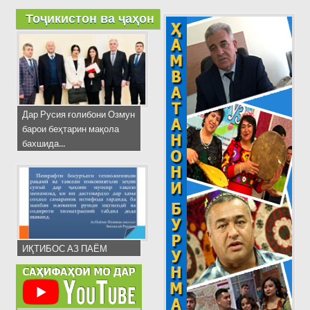
Тоҷикистон ва ҷаҳон
Дар Русия ғолибони Озмун
барои беҳтарин мақола
бахшида...
ИҚТИБОС АЗ ПАЁМ