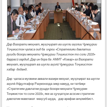
Дар Вазорати меҳнат, муҳоҷират ва шуғли аҳолии Ҷумҳурии
Тоҷикистон ҷаласа оид ба иҷрои «Стратегияи давлатии
рушди бозори меҳнати Ҷумҳурии Тоҷикистон то соли 2020»
баррасӣ гардид. Дар ин бора ба АМИТ «Ховар» аз Вазорати
меҳнат, муҳоҷират ва шуғли аҳолӣ Ҷумҳурии Тоҷикистон
хабар доданд.
Дар ҷаласа муовини аввали вазири меҳнат, муҳоҷират ва шуғли
аҳолӣ Абдулғафор Раҳмонзода зикр намуд, ки татбиқи
«Стратегияи давлатии рушди бозори меҳнати Ҷумҳурии
Тоҷикистон то соли 2020», яке аз ҳуҷҷатҳои асосии стратегии
давлатии мамлакат маҳсуб шуда, дар арафаи анҷомёбист.