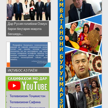
Дар Русия ғолибони Озмун
барои беҳтарин мақола
бахшида...
ИҚТИБОС АЗ ПАЁМ
Телевизиоин Тоҷикистон
Телевизиони Сафина