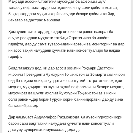
Мақсади асосии Стратегия мусоидат ба афзоиши шуғл
тавассути фаъолгардонии аҳолии синну соли қобили меҳнат,
беҳтар кардани муҳити корӣ ва эҷоди бозори қобили тағйир,
бехатар ва дастрас мебошад.
Ҳамчунин зикр гардид, ки дар оғози соли равон вазорат ба
анҷом расидани муҳлати татбиқи Стратегияро ба инобат
гирифта, дар ду самт: гузаронидани арзёбӣ ва мониторинг ва дар
ин асос таҳия намудани ҳуҷҷати нави консептуалиро ба нақша
гирифт.
Бояд тазаккур дод, ки дар асоси розигии Роҳбари Дастгоҳи
иҷроияи Президенти Ҷумҳурии Тоҷикистон аз 26 марти соли ҷорӣ
оид ба таҳияи лоиҳаи ҳуҷҷати консептуалӣ – стратегии соҳаҳои
меҳнат, муҳоҷират ва шуғли аҳолӣ ва фармоиши Вазири меҳнат,
муҳоҷират ва шуғли аҳолии Ҷумҳурии Тоҷикистон аз 1 июни
соли равон «Дар бораи Гурӯҳи кории байниидоравӣ» дар ду зина
ба тасвиб расид.
Дар ҷамъбаст Абдулғафор Раҳмонзода ба аъзои гурӯҳҳои корӣ
барои сари вақт таҳия намудани ҳуҷҷати нави консептуалӣ
дастуру супоришҳои мушаххас доданд.