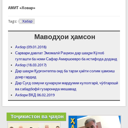
АМИТ «Ховар»
Tags:
Хабар
Маводҳои ҳамсон
Ахбор (09.01.2018)
Сарвари давлат Эмомалӣ Раҳмон дар шаҳри Кӯлоб
гулгашти ба номи Сафар Амиршоевро ба истифода доданд
Ахбор (18.03.2017)
Дар шаҳри Қурғонтеппа оид ба тарзи ҳаёти солим ҳамоиш
доир гардид
Дар Суғд озмуни ҳунарҳои мардумии кулолгарӣ, чӯбтарошӣ
ва сабадбофӣ гузаронида мешавад
Ахбори ВКД 06.02.2019
Тоҷикистон ва ҷаҳон