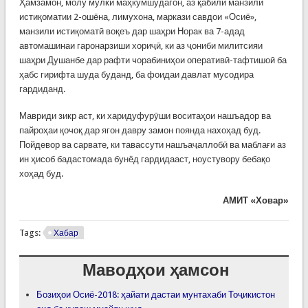
Ҳамзамон, молу мулки маҳкумшудагон, аз қабили манзили
истиқоматии 2-ошёна, лимухона, маркази савдои «Осиё»,
манзили истиқоматӣ воқеъ дар шаҳри Норак ва 7-адад
автомашинаи гаронарзиши хориҷӣ, ки аз ҷониби милитсияи
шаҳри Душанбе дар рафти чорабиниҳои оперативӣ-тафтишоӣ ба
ҳабс гирифта шуда буданд, ба фоидаи давлат мусодира
гардиданд.
Мавриди зикр аст, ки харидуфурӯши воситаҳои нашъадор ва
пайроҳаи қочоқ дар ягон давру замон поянда нахоҳад буд.
Пойдевор ва сарвате, ки тавассути нашъаҷаллобӣ ва маблағи аз
ин ҳисоб бадастомада бунёд гардидааст, ноустувору бебақо
хоҳад буд.
АМИТ «Ховар»
Tags:
Хабар
Маводҳои ҳамсон
Бозиҳои Осиё-2018: ҳайати дастаи мунтахаби Тоҷикистон