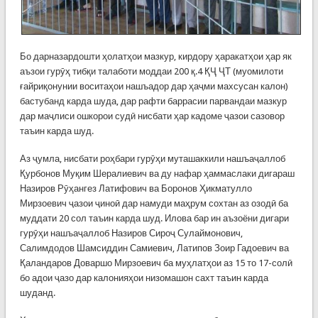
Бо дарназардошти ҳолатҳои мазкур, кирдору ҳаракатҳои ҳар як
аъзои гурӯҳ тибқи талаботи моддаи 200 қ.4 ҚҶ ҶТ (муомилоти
ғайриқонунии воситаҳои нашъадор дар ҳаҷми махсусан калон)
бастубанд карда шуда, дар рафти баррасии парвандаи мазкур
дар маҷлиси ошкорои судӣ нисбати ҳар кадоме ҷазои сазовор
таъин карда шуд.
Аз ҷумла, нисбати роҳбари гурӯҳи муташаккили нашъаҷаллоб
Қурбонов Муқим Шералиевич ва ду нафар ҳаммаслаки дигараш
Назиров Рӯҳангез Латифович ва Боронов Ҳикматулло
Мирзоевич ҷазои ҷиноӣ дар намуди маҳрум сохтан аз озодӣ ба
муддати 20 сол таъин карда шуд. Илова бар ин аъзоёни дигари
гурӯҳи нашъаҷаллоб Назиров Сироҷ Сулаймонович,
Салимдодов Шамсиддин Самиевич, Латипов Зоир Гадоевич ва
Қаландаров Доваршо Мирзоевич ба муҳлатҳои аз 15 то 17-солӣ
бо адои ҷазо дар калонияҳои низомашон сахт таъин карда
шуданд.