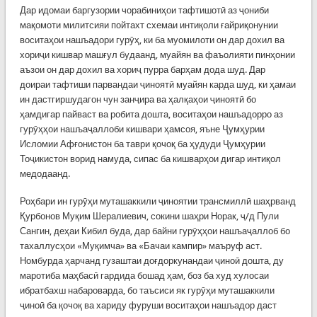
Дар идомаи баргузории чорабиниҳои тафтишотӣ аз ҷониби
мақомоти милитсияи пойтахт схемаи интиқоли ғайриқонунии
воситаҳои нашъадори гурӯҳ, ки ба муомилоти он дар дохил ва
хориҷи кишвар машғул будаанд, муайян ва фаъолияти пинҳонии
аъзои он дар дохил ва хориҷ пурра барҳам дода шуд. Дар
доираи тафтиши парвандаи ҷиноятӣ муайян карда шуд, ки ҳамаи
ин дастгиршудагон чун занҷира ва ҳалқаҳои ҷиноятӣ бо
ҳамдигар пайваст ва робита дошта, воситаҳои нашъадорро аз
гурӯҳҳои нашъаҷаллоби кишвари ҳамсоя, яъне Ҷумҳурии
Исломии Афғонистон ба таври қочоқ ба ҳудуди Ҷумҳурии
Тоҷикистон ворид намуда, сипас ба кишварҳои дигар интиқол
медодаанд.
Роҳбари ин гурӯҳи муташаккили ҷиноятии трансмиллӣ шаҳрванд
Қурбонов Муқим Шералиевич, сокини шаҳри Норак, ҷ/д Пули
Сангин, деҳаи Кибил буда, дар байни гурӯҳҳои нашъаҷаллоб бо
тахаллусҳои «Муқимча» ва «Бачаи кампир» маъруф аст.
Номбурда ҳарчанд гузаштаи доғдоркунандаи ҷиноӣ дошта, ду
маротиба маҳбасӣ гардида бошад ҳам, боз ба худ хулосаи
ибратбахш набароварда, бо таъсиси як гурӯҳи муташаккили
ҷиноӣ ба қочоқ ва хариду фуруши воситаҳои нашъадор даст