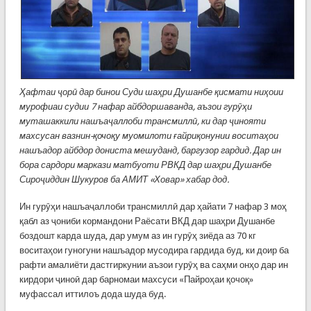
Ҳафтаи ҷорӣ дар бинои Суди шаҳри Душанбе қисмати ниҳоии
мурофиаи судии 7 нафар айбдоршаванда, аъзои гурӯҳи
муташаккили нашъаҷаллоби трансмиллӣ, ки дар ҷинояти
махсусан вазнин-қочоқу муомилоти ғайриқонунии воситаҳои
нашъадор айбдор дониста мешуданд, баргузор гардид. Дар ин
бора сардори маркази матбуоти РВКД дар шаҳри Душанбе
Сироҷиддин Шукуров ба АМИТ «Ховар» хабар дод.
Ин гурӯҳи нашъаҷаллоби трансмиллӣ дар ҳайати 7 нафар 3 моҳ
қабл аз ҷониби кормандони Раёсати ВКД дар шаҳри Душанбе
боздошт карда шуда, дар умум аз ин гурӯҳ зиёда аз 70 кг
воситаҳои гуногуни нашъадор мусодира гардида буд, ки доир ба
рафти амалиёти дастгиркунии аъзои гурӯҳ ва саҳми онҳо дар ин
кирдори ҷиноӣ дар барномаи махсуси «Пайроҳаи қочоқ»
муфассал иттилоъ дода шуда буд.