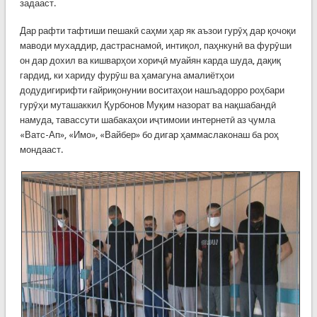
задааст.
Дар рафти тафтиши пешакӣ саҳми ҳар як аъзои гурӯҳ дар қочоқи
маводи мухаддир, дастраснамоӣ, интиқол, паҳнкунӣ ва фурӯши
он дар дохил ва кишварҳои хориҷӣ муайян карда шуда, дақиқ
гардид, ки хариду фурӯш ва ҳамагуна амалиётҳои
додудигирифти ғайриқонунии воситаҳои нашъадорро роҳбари
гурӯҳи муташаккил Қурбонов Муқим назорат ва нақшабандӣ
намуда, тавассути шабакаҳои иҷтимоии интернетӣ аз ҷумла
«Ватс-Ап», «Имо», «Вайбер» бо дигар ҳаммаслаконаш ба роҳ
мондааст.