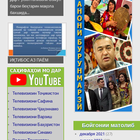
барои беҳтарин мақола
бахшида...
ИҚТИБОС АЗ ПАЁМ
Телевизиоин Тоҷикистон
Телевизиони Сафина
Телевизиони Ҷаҳоннамо
Телевизиони Варзиш
Бойгонии матолиб
Телевизиони Баҳористон
Телевизиони Синамо
декабря 2021
(27)