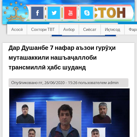
Асосӣ
Сохтори ТВТ
Ахбор
Сиёсат
Иқтисод
Фар
Дар Душанбе 7 нафар аъзои гурӯҳи
муташаккили нашъаҷаллоби
трансмиллӣ ҳабс шуданд
Опубликовано пт, 26/06/2020 - 15:26 пользователем
admin