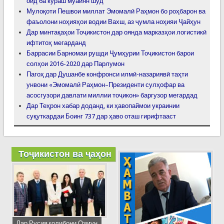
оид ба кураш муайян шуд
Мулоқоти Пешвои миллат Эмомалӣ Раҳмон бо роҳбарон ва
фаъолони ноҳияҳои водии Вахш, аз ҷумла ноҳияи Ҷайҳун
Дар минтақаҳои Тоҷикистон дар оянда марказҳои логистикӣ
ифтитоҳ мегарданд
Баррасии Барномаи рушди Ҷумҳурии Тоҷикистон барои
солҳои 2016-2020 дар Парлумон
Пагоҳ дар Душанбе конфронси илмӣ-назариявӣ таҳти
унвони «Эмомалӣ Раҳмон–Президенти сулҳофар ва
асосгузори давлати миллии тоҷикон» баргузор мегардад
Дар Теҳрон хабар доданд, ки ҳавопаймои украинии
суқуткардаи Боинг 737 дар ҳаво оташ гирифтааст
Тоҷикистон ва ҷаҳон
Дар Русия ғолибони Озмун