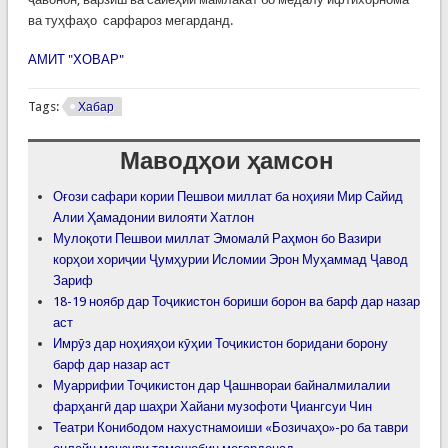
ва туҳфаҳо сарфароз мегарданд.
АМИТ "ХОВАР"
Tags:
Хабар
Маводҳои ҳамсон
Оғози сафари кории Пешвои миллат ба ноҳияи Мир Сайид
Алии Ҳамадонии вилояти Хатлон
Мулоқоти Пешвои миллат Эмомалӣ Раҳмон бо Вазири
корҳои хориҷии Ҷумҳурии Исломии Эрон Муҳаммад Ҷавод
Зариф
18-19 ноябр дар Тоҷикистон бориши борон ва барф дар назар
аст
Имрӯз дар ноҳияҳои кӯҳии Тоҷикистон боридани борону
барф дар назар аст
Муаррифии Тоҷикистон дар Ҷашнвораи байналмилалии
фарҳангӣ дар шаҳри Хайани музофоти Ҷиангсуи Чин
Театри Конибодом нахустнамоиши «Бозичаҳо»-ро ба таври