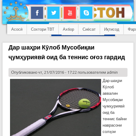
Асосӣ
Сохтори ТВТ
Ахбор
Сиёсат
Иқтисод
Фар
Дар шаҳри Кӯлоб Мусобиқаи
ҷумҳуриявӣ оид ба теннис оғоз гардид
Опубликовано чт, 21/07/2016 - 17:22 пользователем
admin
Дар шаҳри
Кӯлоб
аввалин
Мусобиқаи
ҷумҳуриявӣ
оид ба
теннис байни
наврасони
солҳои