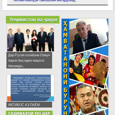
онлайн манзури тамошобин мегардонад
Тоҷикистон ва ҷаҳон
Дар Русия ғолибони Озмун
барои беҳтарин мақола
бахшида...
ИҚТИБОС АЗ ПАЁМ