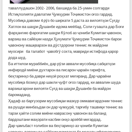
таваллудашон 2002- 2006, бахшида ба 25-умин солгарди
Истиқлолияти давлатии Ҷумҳурии Тоҷикистон оғоз гардид.
Мусобиқа давоми 4 рӯз бо ширкати 5 даста аз вилоятҳои Суғду
Хатлон ва шаҳри Душанбе идома меёбад. Соли гузашта дар Боғи
фарҳангию фароғатии шаҳри Кӯлоб аз ҷониби Кумитаи ҷавонон,
варзиш ва сайёҳии назди Ҳукумати Ҷумҳурии Тоҷикистон барои
ҷавонону машқварзон ва дӯстдорони теннис як майдони
муосири ба талабот ҷавобгӯ сохта, мавриди истифода қарор
дода шуд.
Ба иттилои мураббиён, дар рӯзи аввали мусобиқа сабқатҳои
инфиродӣ миёни духтарон ва писарон ҷараён гирифта,
беҳтаринҳо ба даври ниҳоӣ роҳхат мегиранд. Дар ҷараёни
мусобиқа бозиҳо дар шакли ҷуфт оғоз гардид, ки аввалин шуда
варзишгарони вилояти Суғд ва шаҳри Душанбе ба майдон
баромаданд.
Ҳадаф аз баргузории мусобиқаи мазкур оммавигардонии теннис
ва рушди минбаъдаи он дар ҷумҳурӣ, тарғибу ташвиқи теннис ва
тарзи ҳаёти солим миёни наврасону ҷавонон ва баланд
бардоштани маҳорати касбии онҳо арзёбӣ мегардад.
Дар ҷамъбаст ғолибон ва беҳтаринҳо аз ҷониби Кумитаи
ҷавонон, варзиш ва сайёҳии мамлакат бо медалу ифтихорнома