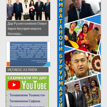
Дар Русия ғолибони Озмун
барои беҳтарин мақола
бахшида...
ИҚТИБОС АЗ ПАЁМ
Телевизиоин Тоҷикистон
Телевизиони Сафина