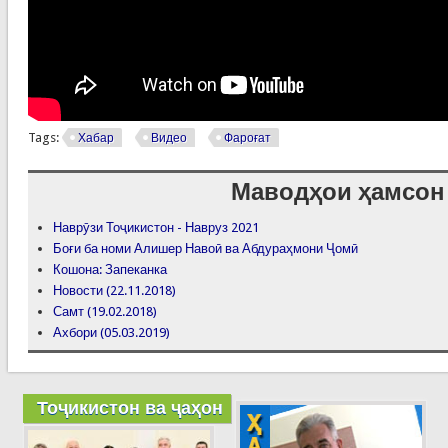
Tags:
Хабар
Видео
Фароғат
Маводҳои ҳамсон
Наврӯзи Тоҷикистон - Навруз 2021
Боғи ба номи Алишер Навоӣ ва Абдураҳмони Ҷомӣ
Кошона: Запеканка
Новости (22.11.2018)
Самт (19.02.2018)
Ахбори (05.03.2019)
Тоҷикистон ва ҷаҳон