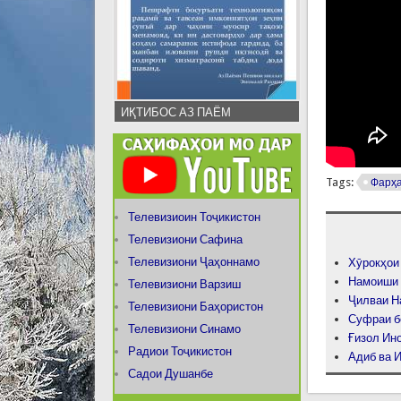
ИҚТИБОС АЗ ПАЁМ
Tags:
Фарҳа
Телевизиоин Тоҷикистон
Телевизиони Сафина
Телевизиони Ҷаҳоннамо
Хӯрокҳои
Намоиши 
Телевизиони Варзиш
Ҷилваи Н
Телевизиони Баҳористон
Суфраи б
Телевизиони Синамо
Ғизол Ино
Радиои Тоҷикистон
Адиб ва И
Садои Душанбе