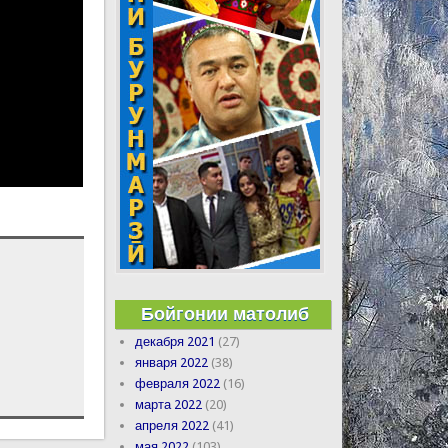
Бойгонии матолиб
декабря 2021
(27)
января 2022
(38)
февраля 2022
(16)
марта 2022
(20)
апреля 2022
(41)
мая 2022
(103)