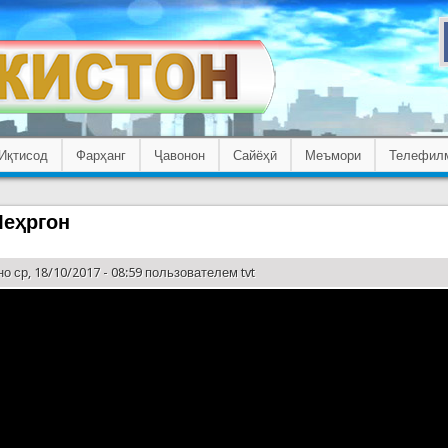
Иқтисод
Фарҳанг
Ҷавонон
Сайёҳӣ
Меъмори
Телефил
еҳргон
о ср, 18/10/2017 - 08:59 пользователем
tvt