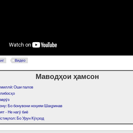
нг
Видео
Маводҳои ҳамсон
 миллӣ: Оши палов
либосҳо
аврӯз
ону: Бо бонувони ноҳияи Шаҳринав
ят - Не нагӯ биё
стиқлол: Бо Урун Кӯҳзод