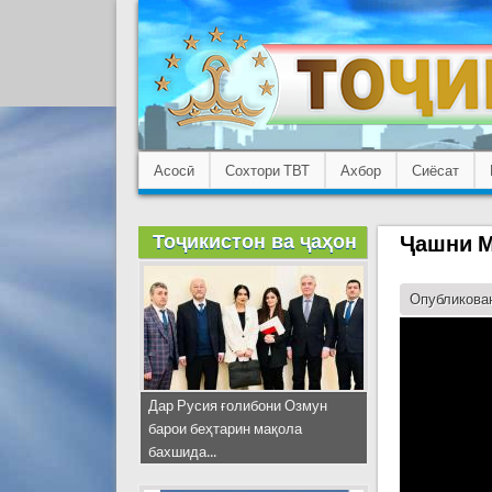
Асосӣ
Сохтори ТВТ
Ахбор
Сиёсат
Тоҷикистон ва ҷаҳон
Ҷашни М
Опубликован
Дар Русия ғолибони Озмун
барои беҳтарин мақола
бахшида...