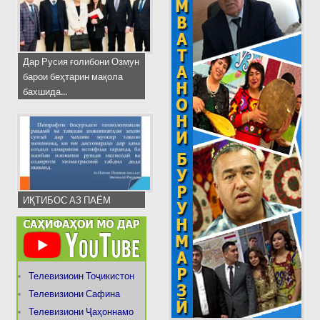
Дар Русия ғолибони Озмун
барои беҳтарин мақола
бахшида...
ИҚТИБОС АЗ ПАЁМ
Телевизиоин Тоҷикистон
Телевизиони Сафина
Телевизиони Ҷаҳоннамо