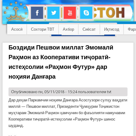
Асосӣ
Сохтори ТВТ
Ахбор
Сиёсат
Иқтисод
Фар
Боздиди Пешвои миллат Эмомалӣ
Раҳмон аз Кооперативи тиҷоратӣ-
истеҳсолии «Раҳмон Футур» дар
ноҳияи Данғара
Опубликовано пн, 05/11/2018 - 15:24 пользователем
tvt
Дар деҳаи Паркамчии ноҳияи Данғара Асосгузори сулҳу ваҳдати
миллӣ — Пешвои миллат, Президенти Ҷумҳурии Тоҷикистон
муҳтарам Эмомалӣ Раҳмон ҳамчунин бо фаъолияти намунавии
Кооперативи тиҷоратӣ-истеҳсолии «Раҳмон Футур» шинос
шуданд.