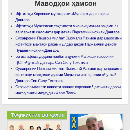
Маводҳои ҳамсон
Ифтитоҳи Корхонаи муштараки «Муосир» дар ноҳияи
Данғара
Ифтитоҳи Муассисаи таҳсилоти миёнаи умумии рақами 27
ва Маркази саломатӣ дар деҳаи Паркамчии ноҳияи Данғара
Суханронии Пешвои миллат Эмомалӣ Раҳмон дар маросими
ифтитоҳи мактаби рақами 27 дар деҳаи Паркамчии деҳоти
Пушинги ноҳияи Данғара
Ба истифода додани навбати дуюми Маҷмааи нассоҷии
ҶСП «Ҷунтай-Данғара Син Силу Текстил»
Суханронии Пешвои миллат Эмомалӣ Раҳмон дар маросими
ифтитоҳи марҳалаи дуюми Маҷмааи истеҳсолии «Ҷунтай
Данғара Син Силу Текстил»
Оғози фаъолияти навбати аввали корхонаи Ҷамъияти дорои
масъулияти маҳдуди «Фарм Текс»
Тоҷикистон ва ҷаҳон