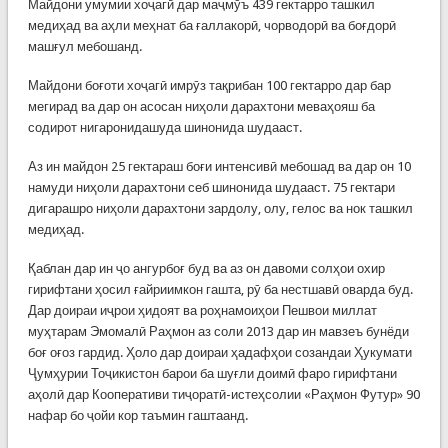
Майдони умумии хоҷагӣ дар маҷмӯъ 439 гектарро ташкил
медиҳад ва аҳли меҳнат ба ғаллакорӣ, чорводорӣ ва боғдорӣ
машғул мебошанд.
Майдони боғоти хоҷагӣ имрӯз тақрибан 100 гектарро дар бар
мегирад ва дар он асосан ниҳоли дарахтони меваҳояш ба
содирот нигаронидашуда шинонида шудааст.
Аз ин майдон 25 гектараш боғи интенсивӣ мебошад ва дар он 10
намуди ниҳоли дарахтони себ шинонида шудааст. 75 гектари
дигарашро ниҳоли дарахтони зардолу, олу, гелос ва нок ташкил
медиҳад.
Қаблан дар ин ҷо ангурбоғ буд ва аз он давоми солҳои охир
гирифтани ҳосил ғайриимкон гашта, рӯ ба нестшавӣ оварда буд.
Дар доираи иҷрои ҳидоят ва роҳнамоиҳои Пешвои миллат
муҳтарам Эмомалӣ Раҳмон аз соли 2013 дар ин мавзеъ бунёди
боғ оғоз гардид. Ҳоло дар доираи ҳадафҳои созандаи Ҳукумати
Ҷумҳурии Тоҷикистон барои ба шуғли доимӣ фаро гирифтани
аҳолӣ дар Кооперативи тиҷоратӣ-истеҳсолии «Раҳмон Футур» 90
нафар бо ҷойи кор таъмин гаштаанд.