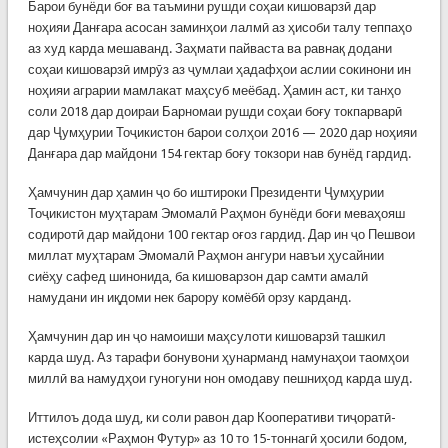
Барои бунёди боғ ва таъмини рушди соҳаи кишоварзӣ дар
ноҳияи Данғара асосан заминҳои лалмӣ аз ҳисоби талу теппаҳо
аз худ карда мешаванд. Заҳмати пайваста ва равнақ додани
соҳаи кишоварзӣ имрӯз аз ҷумлаи ҳадафҳои аслии сокинони ин
ноҳияи аграрии мамлакат маҳсуб меёбад. Ҳамин аст, ки танҳо
соли 2018 дар доираи Барномаи рушди соҳаи боғу токпарварӣ
дар Ҷумҳурии Тоҷикистон барои солҳои 2016 — 2020 дар ноҳияи
Данғара дар майдони 154 гектар боғу токзори нав бунёд гардид.
Ҳамчунин дар ҳамин ҷо бо иштироки Президенти Ҷумҳурии
Тоҷикистон муҳтарам Эмомалӣ Раҳмон бунёди боғи меваҳояш
содиротӣ дар майдони 100 гектар оғоз гардид. Дар ин ҷо Пешвои
миллат муҳтарам Эмомалӣ Раҳмон ангури навъи ҳусайнии
сиёҳу сафед шинонида, ба кишоварзон дар самти амалӣ
намудани ин иқдоми нек барору комёбӣ орзу карданд.
Ҳамчунин дар ин ҷо намоиши маҳсулоти кишоварзӣ ташкил
карда шуд. Аз тарафи бонувони ҳунарманд намунаҳои таомҳои
миллӣ ва намудҳои гуногуни нон омодаву пешниҳод карда шуд.
Иттилоъ дода шуд, ки соли равон дар Кооперативи тиҷоратӣ-
истеҳсолии «Раҳмон Футур» аз 10 то 15-тоннагӣ ҳосили бодом,