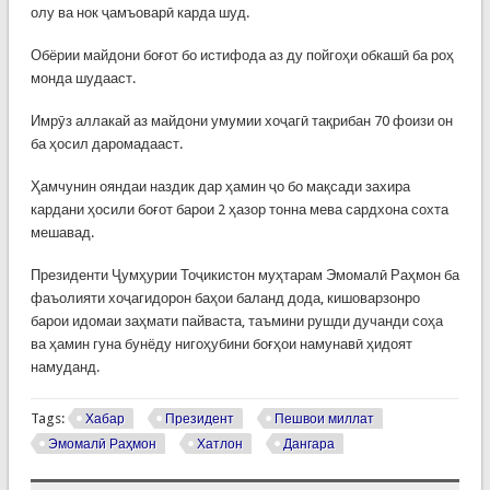
олу ва нок ҷамъоварӣ карда шуд.
Обёрии майдони боғот бо истифода аз ду пойгоҳи обкашӣ ба роҳ
монда шудааст.
Имрӯз аллакай аз майдони умумии хоҷагӣ тақрибан 70 фоизи он
ба ҳосил даромадааст.
Ҳамчунин ояндаи наздик дар ҳамин ҷо бо мақсади захира
кардани ҳосили боғот барои 2 ҳазор тонна мева сардхона сохта
мешавад.
Президенти Ҷумҳурии Тоҷикистон муҳтарам Эмомалӣ Раҳмон ба
фаъолияти хоҷагидорон баҳои баланд дода, кишоварзонро
барои идомаи заҳмати пайваста, таъмини рушди дучанди соҳа
ва ҳамин гуна бунёду нигоҳубини боғҳои намунавӣ ҳидоят
намуданд.
Tags:
Хабар
Президент
Пешвои миллат
Эмомалӣ Раҳмон
Хатлон
Дангара