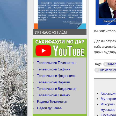
ки боиси тала
ИҚТИБОС АЗ ПАЁМ
Дар ин лаҳза
пайвандони ф
ҳарчи зудтар
Телевизиоин Тоҷикистон
Tags:
Хаба
Телевизиони Сафина
Эмомалӣ Р
Телевизиони Ҷаҳоннамо
Телевизиони Варзиш
Телевизиони Баҳористон
Қарорҳои
Телевизиони Синамо
Мулоқоти
Радиои Тоҷикистон
Изҳороти
Садои Душанбе
музокиро
Суханрон