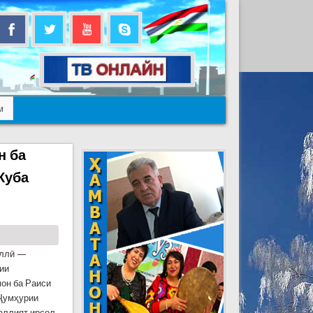
м
н ба
Куба
иллӣ —
ии
он ба Раиси
Ҷумҳурии
аллият ирсол