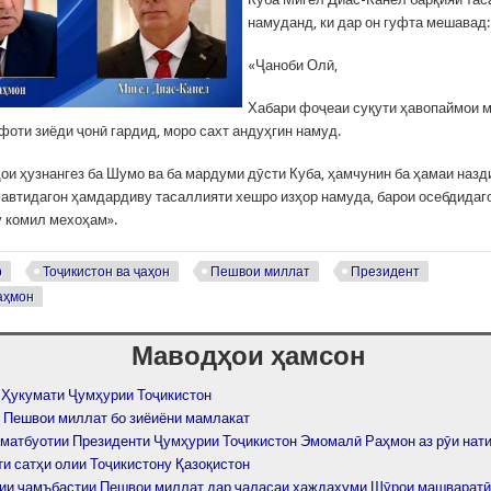
намуданд, ки дар он гуфта мешавад:
«Ҷаноби Олӣ,
Хабари фоҷеаи суқути ҳавопаймои 
фоти зиёди ҷонӣ гардид, моро сахт андуҳгин намуд.
ҳои ҳузнангез ба Шумо ва ба мардуми дӯсти Куба, ҳамчунин ба ҳамаи назд
автидагон ҳамдардиву тасаллияти хешро изҳор намуда, барои осебдида
у комил мехоҳам».
р
Тоҷикистон ва ҷаҳон
Пешвои миллат
Президент
аҳмон
Маводҳои ҳамсон
 Ҳукумати Ҷумҳурии Тоҷикистон
 Пешвои миллат бо зиёиёни мамлакат
 матбуотии Президенти Ҷумҳурии Тоҷикистон Эмомалӣ Раҳмон аз рӯи нат
ти сатҳи олии Тоҷикистону Қазоқистон
ии ҷамъбастии Пешвои миллат дар ҷаласаи ҳаждаҳуми Шӯрои машваратӣ