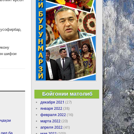
мусофирбар,
икону
гон шифои
Бойгонии матолиб
декабря 2021
(27)
января 2022
(38)
февраля 2022
(16)
иҷаҳои
марта 2022
(20)
апреля 2022
(41)
 оид ба
мая 2022
(103)