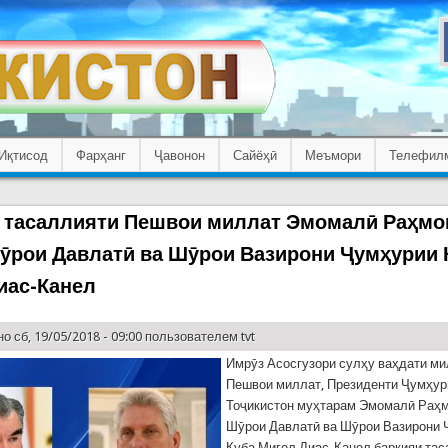
Иқтисод
Фарҳанг
Ҷавонон
Сайёҳӣ
Меъмори
Телефил
 тасаллияти Пешвои миллат Эмомалӣ Раҳмо
ӯрои Давлатӣ ва Шӯрои Вазирони Ҷумҳурии 
иас-Канел
о сб, 19/05/2018 - 09:00 пользователем
tvt
Имрӯз Асосгузори сулҳу ваҳдати м
Пешвои миллат, Президенти Ҷумҳур
Тоҷикистон муҳтарам Эмомалӣ Раҳм
Шӯрои Давлатӣ ва Шӯрои Вазирони 
Куба Мигел Диас-Канел барқияи тас