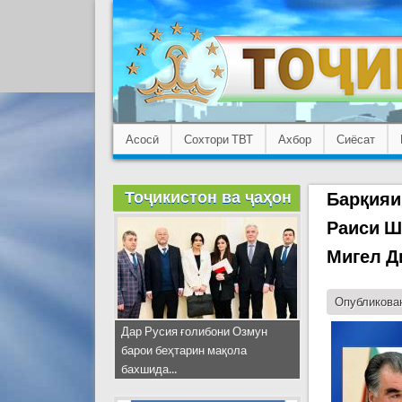
Асосӣ
Сохтори ТВТ
Ахбор
Сиёсат
Тоҷикистон ва ҷаҳон
Барқияи
Раиси Ш
Мигел Д
Опубликован
Дар Русия ғолибони Озмун
барои беҳтарин мақола
бахшида...