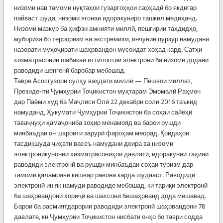
низоми нав тамоми нуқтаҳои гузаргоҳҳои сарҳадӣ бо якдигар
пайваст шуда, низоми ягонаи идоракуниро ташкил медиҳанд.
Низоми мазкур ба ҳифзи амнияти миллӣ, пешгирии таҳдидҳо,
мубориза бо терроризм ва экстремизм, инчунин пурзӯр намудани
назорати муҳоҷирати шаҳрвандон мусоидат хоҳад кард. Сатҳи
хизматрасонии шабакаи иттилоотии электронӣ ба низоми додани
раводиди шенгенӣ баробар мебошад.
Тавре Асосгузори сулҳу ваҳдати миллӣ — Пешвои миллат,
Президенти Ҷумҳурии Тоҷикистон муҳтарам Эмомалӣ Раҳмон
дар Паёми худ ба Маҷлиси Олӣ 22 декабри соли 2016 таъкид
намуданд, Ҳукумати Ҷумҳурии Тоҷикистон ба соҳаи сайёҳӣ
таваҷҷуҳи ҳамаҷониба зоҳир менамояд ва барои рушди
минбаъдаи он шароити зарурӣ фароҳам меорад. Қоидаҳои
тасдиқшуда ҷиҳати васеъ намудани доира ва низоми
электроникунонии хизматрасониҳои давлатӣ, идоракунии таҳияи
раводиди электронӣ ва рушди минбаъдаи соҳаи туризм дар
тамоми қаламрави кишвар равона карда шудааст. Раводиди
электронӣ ин як намуди раводиде мебошад, ки тариқи электронӣ
ба шаҳрвандони хориҷӣ ва шахсони бешаҳрванд дода мешавад.
Барои ба расмиятдарории раводиди электронӣ шаҳрвандони 78
давлате, ки Ҷумҳурии Тоҷикистон нисбати онҳо бо таври содда