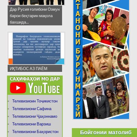
Дар Русия ғолибони Озмун
барои беҳтарин мақола
бахшида...
ИҚТИБОС АЗ ПАЁМ
Телевизиоин Тоҷикистон
Телевизиони Сафина
Телевизиони Ҷаҳоннамо
Телевизиони Варзиш
Бойгонии матолиб
Телевизиони Баҳористон