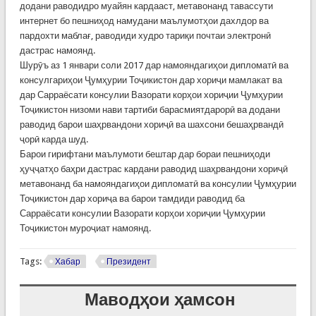
додани раводидро муайян кардааст, метавонанд тавассути
интернет бо пешниҳод намудани маълумотҳои дахлдор ва
пардохти маблағ, раводиди худро тариқи почтаи электронӣ
дастрас намоянд.
Шурӯъ аз 1 январи соли 2017 дар намояндагиҳои дипломатӣ ва
консулгариҳои Ҷумҳурии Тоҷикистон дар хориҷи мамлакат ва
дар Сарраёсати консулии Вазорати корҳои хориҷии Ҷумҳурии
Тоҷикистон низоми нави тартиби барасмиятдарорӣ ва додани
раводид барои шаҳрвандони хориҷӣ ва шахсони бешаҳрвандӣ
ҷорӣ карда шуд.
Барои гирифтани маълумоти бештар дар бораи пешниҳоди
ҳуҷҷатҳо баҳри дастрас кардани раводид шаҳрвандони хориҷӣ
метавонанд ба намояндагиҳои дипломатӣ ва консулии Ҷумҳурии
Тоҷикистон дар хориҷа ва барои тамдиди раводид ба
Сарраёсати консулии Вазорати корҳои хориҷии Ҷумҳурии
Тоҷикистон муроҷиат намоянд.
Tags:
Хабар
Президент
Маводҳои ҳамсон