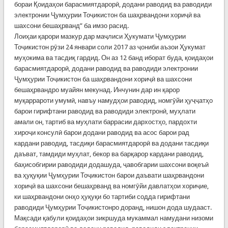
бораи Қоидаҳои барасмиятдарорӣ, додани раводид ва раводиди
электронии Ҷумҳурии Тоҷикистон ба шаҳрвандони хориҷӣ ва
шахсони бешаҳрванд” ба имзо расид.
Лоиҳаи қарори мазкур дар маҷлиси Ҳукумати Ҷумҳурии
Тоҷикистон рӯзи 24 январи соли 2017 аз ҷониби аъзои Ҳукумат
муҳокима ва тасдиқ гардид. Он аз 12 банд иборат буда, қоидаҳои
барасмиятдарорӣ, додани раводид ва раводиди электронии
Ҷумҳурии Тоҷикистон ба шаҳрвандони хориҷӣ ва шахсони
бешаҳрвандро муайян мекунад. Инчунин дар ин қарор
муқаррароти умумӣ, навъу намудҳои раводид, номгӯйи ҳуҷҷатҳо
барои гирифтани раводид ва раводиди электронӣ, муҳлати
амали он, тартиб ва муҳлати баррасии дархостҳо, пардохти
хироҷи консулӣ барои додани раводид ва асос барои рад
кардани раводид, тасдиқи барасмиятдарорӣ ва додани тасдиқи
даъват, тамдиди муҳлат, бекор ва барқарор кардани раводид,
баҳисобгирии раводиди додашуда, ҷавобгарии шахсони воқеъӣ
ва ҳуқуқии Ҷумҳурии Тоҷикистон барои даъвати шаҳрвандони
хориҷӣ ва шахсони бешаҳрванд ва номгӯйи давлатҳои хориҷие,
ки шаҳрвандони онҳо ҳуқуқи бо тартиби содда гирифтани
раводиди Ҷумҳурии Тоҷикистонро доранд, нишон дода шудааст.
Мақсади қабули қоидаҳои зикршуда мукаммал намудани низоми