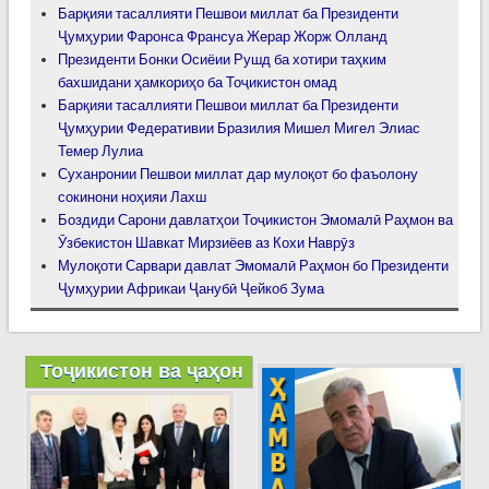
Барқияи тасаллияти Пешвои миллат ба Президенти
Ҷумҳурии Фаронса Франсуа Жерар Жорж Олланд
Президенти Бонки Осиёии Рушд ба хотири таҳким
бахшидани ҳамкориҳо ба Тоҷикистон омад
Барқияи тасаллияти Пешвои миллат ба Президенти
Ҷумҳурии Федеративии Бразилия Мишел Мигел Элиас
Темер Лулиа
Суханронии Пешвои миллат дар мулоқот бо фаъолону
сокинони ноҳияи Лахш
Боздиди Сарони давлатҳои Тоҷикистон Эмомалӣ Раҳмон ва
Ӯзбекистон Шавкат Мирзиёев аз Кохи Наврӯз
Мулоқоти Сарвари давлат Эмомалӣ Раҳмон бо Президенти
Ҷумҳурии Африкаи Ҷанубӣ Ҷейкоб Зума
Тоҷикистон ва ҷаҳон