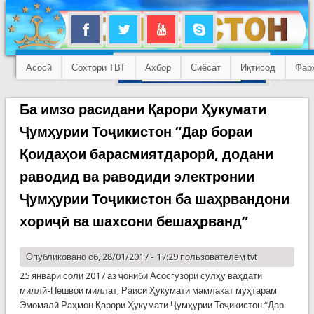
Асосӣ
Сохтори ТВТ
Ахбор
Сиёсат
Иқтисод
Фар
Ба имзо расидани Қарори Ҳукумати
Ҷумҳурии Тоҷикистон “Дар бораи
Қоидаҳои барасмиятдарорӣ, додани
раводид ва раводиди электронии
Ҷумҳурии Тоҷикистон ба шаҳрвандони
хориҷӣ ва шахсони бешаҳрванд”
Опубликовано сб, 28/01/2017 - 17:29 пользователем
tvt
25 январи соли 2017 аз ҷониби Асосгузори сулҳу ваҳдати
миллӣ-Пешвои миллат, Раиси Ҳукумати мамлакат муҳтарам
Эмомалӣ Раҳмон Қарори Ҳукумати Ҷумҳурии Тоҷикистон “Дар