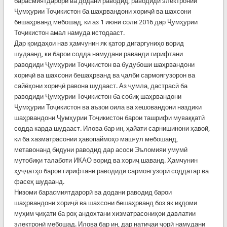
барасмиятдарорӣ ва додани раводид, раводиди электронии
Ҷумҳурии Тоҷикистон ба шаҳрвандони хориҷӣ ва шахсони
бешаҳрванд мебошад, ки аз 1 июни соли 2016 дар Ҷумҳурии
Тоҷикистон амал намуда истодааст.
Дар қоидаҳои нав ҳамчунин як қатор дигаргуниҳо ворид
шудаанд, ки барои содда намудани раванди гирифтани
раводиди Ҷумҳурии Тоҷикистон ва будубоши шаҳрвандони
хориҷӣ ва шахсони бешаҳрванд ва ҷалби сармоягузорон ва
сайёҳони хориҷӣ равона шудааст. Аз ҷумла, дастрасӣ ба
раводиди Ҷумҳурии Тоҷикистон ба собиқ шаҳрвандони
Ҷумҳурии Тоҷикистон ва аъзои оила ва хешовандони наздики
шаҳрвандони Ҷумҳурии Тоҷикистон барои ташрифи муваққатӣ
содда карда шудааст. Илова бар ин, ҳайати сарнишинони ҳавоӣ,
ки ба хазматрасонии ҳавопаймоҳо машғул мебошанд,
метавонанд бидуни раводид дар асоси Эъломияи умумӣ
мутобиқи талаботи ИКАО ворид ва хориҷ шаванд. Ҳамчунин
ҳуҷҷатҳо барои гирифтани раводиди сармоягузорӣ соддатар ва
фасеҳ шудаанд.
Низоми барасмиятдарорӣ ва додани раводид барои
шаҳрвандони хориҷӣ ва шахсони бешаҳрванд боз як иқдоми
муҳим ҷиҳати ба роҳ андохтани хизматрасониҳои давлатии
электронӣ мебошад. Илова бар ин, дар натиҷаи ҷорӣ намудани