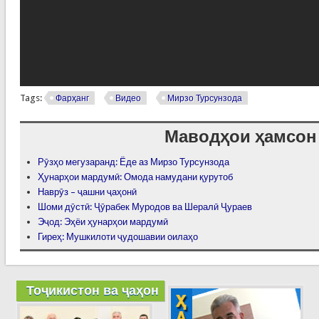
Tags:
Фарҳанг
Видео
Мирзо Турсунзода
Маводҳои ҳамсон
Рӯзҳо мегузаранд: Ёде аз Мирзо Турсунзода
Ҳунарҳои мардумӣ: Омода намудани қурутоб
Наврӯз – ҷашни ҷаҳонӣ
Шоми дӯстӣ: Ҷӯрабек Муродов ва Шералӣ Ҷураев
Эҷод: Эҳёи ҳунарҳои мардумӣ
Гиреҳ: Мушкилоти ҷудошавии оилаҳо
Тоҷикистон ва ҷаҳон