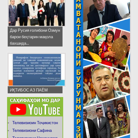
Дар Русия ғолибони Озмун
барои беҳтарин мақола
бахшида...
ИҚТИБОС АЗ ПАЁМ
Телевизиоин Тоҷикистон
Телевизиони Сафина