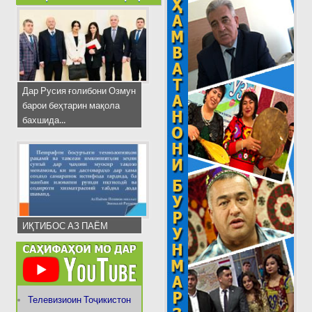
Дар Русия ғолибони Озмун
барои беҳтарин мақола
бахшида...
ИҚТИБОС АЗ ПАЁМ
Телевизиоин Тоҷикистон