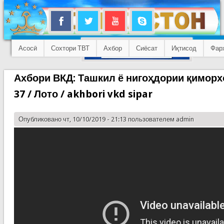
Асосӣ
Сохтори ТВТ
Ахбор
Сиёсат
Иқтисод
Фар
Ахбори ВКД: Ташкил ё нигоҳдории қиморхо
37 / Лото / akhbori vkd sipar
Опубликовано чт, 10/10/2019 - 21:13 пользователем
admin