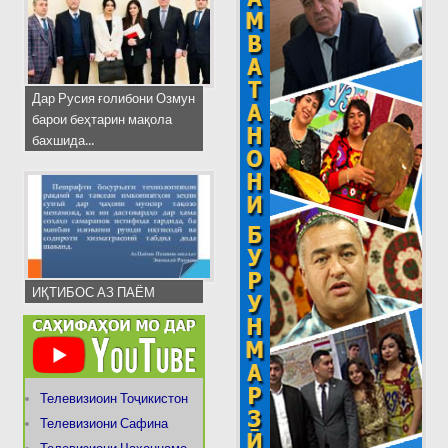
Дар Русия ғолибони Озмун
барои беҳтарин мақола
бахшида...
ИҚТИБОС АЗ ПАЁМ
Телевизиоин Тоҷикистон
Телевизиони Сафина