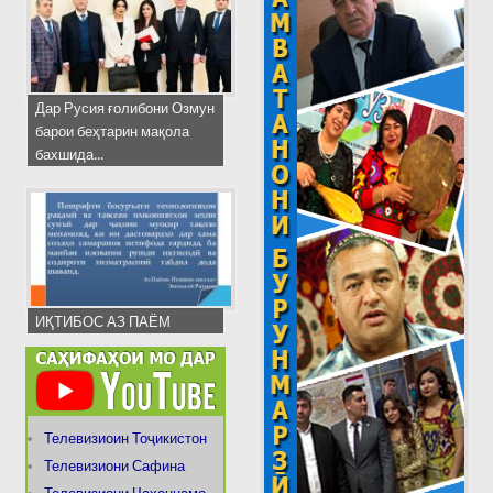
Дар Русия ғолибони Озмун
барои беҳтарин мақола
бахшида...
ИҚТИБОС АЗ ПАЁМ
Телевизиоин Тоҷикистон
Телевизиони Сафина