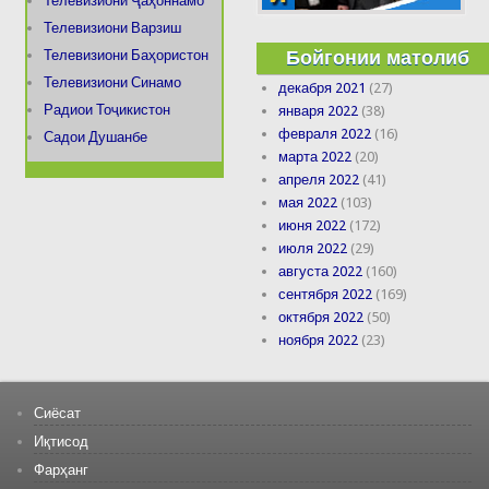
Телевизиони Ҷаҳоннамо
Телевизиони Варзиш
Бойгонии матолиб
Телевизиони Баҳористон
Телевизиони Синамо
декабря 2021
(27)
Радиои Тоҷикистон
января 2022
(38)
февраля 2022
(16)
Садои Душанбе
марта 2022
(20)
апреля 2022
(41)
мая 2022
(103)
июня 2022
(172)
июля 2022
(29)
августа 2022
(160)
сентября 2022
(169)
октября 2022
(50)
ноября 2022
(23)
Сиёсат
Иқтисод
Фарҳанг