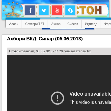
Асосӣ
Сохтори ТВТ
Ахбор
Сиёсат
Иқтисод
Фар
Ахбори ВКД: Сипар (06.06.2018)
Опубликовано пт, 08/06/2018 - 11:20 пользователем
tvt