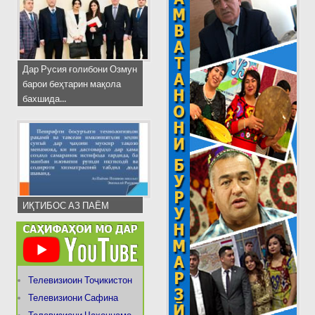
Дар Русия ғолибони Озмун
барои беҳтарин мақола
бахшида...
ИҚТИБОС АЗ ПАЁМ
Телевизиоин Тоҷикистон
Телевизиони Сафина