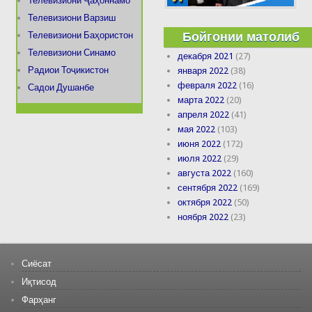
Телевизиони Ҷаҳоннамо
Телевизиони Варзиш
Бойгонии матолиб
Телевизиони Баҳористон
Телевизиони Синамо
декабря 2021
(27)
Радиои Тоҷикистон
января 2022
(38)
февраля 2022
(16)
Садои Душанбе
марта 2022
(20)
апреля 2022
(41)
мая 2022
(103)
июня 2022
(172)
июля 2022
(29)
августа 2022
(160)
сентября 2022
(169)
октября 2022
(50)
ноября 2022
(23)
Сиёсат
Иқтисод
Фарҳанг