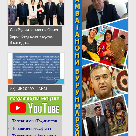
Дар Русия ғолибони Озмун
барои беҳтарин мақола
бахшида...
ИҚТИБОС АЗ ПАЁМ
Телевизиоин Тоҷикистон
Телевизиони Сафина