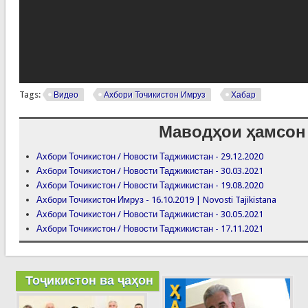
Tags:
Видео
Ахбори Точикистон Имруз
Хабар
Маводҳои ҳамсон
Ахбори Точикистон / Новости Таджикистан - 29.12.2020
Ахбори Точикистон / Новости Таджикистан - 30.03.2021
Ахбори Точикистон / Новости Таджикистан - 19.08.2020
Ахбори Точикистон Имруз - 16.10.2019 | Novosti Tajikistana
Ахбори Точикистон / Новости Таджикистан - 30.05.2021
Ахбори Точикистон / Новости Таджикистан - 17.11.2021
Тоҷикистон ва ҷаҳон