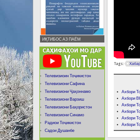
ИҚТИБОС АЗ ПАЁМ
Tags:
Хаба
Телевизиоин Тоҷикистон
Телевизиони Сафина
Телевизиони Ҷаҳоннамо
Ахбори То
Ахбори В
Телевизиони Варзиш
Ахбори То
Телевизиони Баҳористон
Ахбори То
Телевизиони Синамо
Ахбори То
Радиои Тоҷикистон
Ахбори То
Садои Душанбе