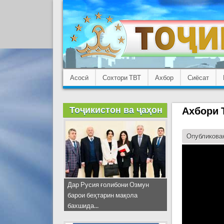
Асосӣ
Сохтори ТВТ
Ахбор
Сиёсат
Тоҷикистон ва ҷаҳон
Ахбори Т
Опубликован
Дар Русия ғолибони Озмун
барои беҳтарин мақола
бахшида...