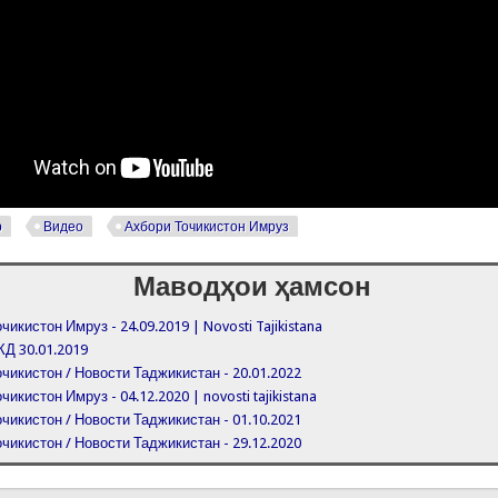
р
Видео
Ахбори Точикистон Имруз
Маводҳои ҳамсон
чикистон Имруз - 24.09.2019 | Novosti Tajikistana
КД 30.01.2019
чикистон / Новости Таджикистан - 20.01.2022
чикистон Имруз - 04.12.2020 | novosti tajikistana
чикистон / Новости Таджикистан - 01.10.2021
чикистон / Новости Таджикистан - 29.12.2020