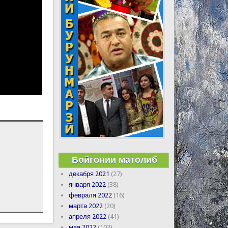
Бойгонии матолиб
декабря 2021
(27)
января 2022
(38)
февраля 2022
(16)
марта 2022
(20)
апреля 2022
(41)
мая 2022
(103)