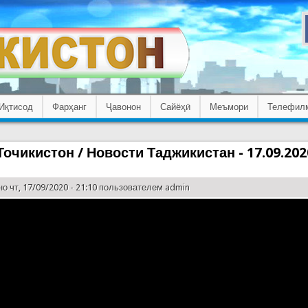
Иқтисод
Фарҳанг
Ҷавонон
Сайёҳӣ
Меъмори
Телефил
очикистон / Новости Таджикистан - 17.09.202
о чт, 17/09/2020 - 21:10 пользователем
admin