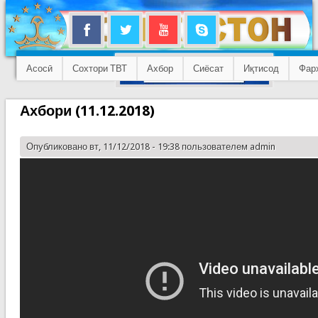
Асосӣ
Сохтори ТВТ
Ахбор
Сиёсат
Иқтисод
Фар
Ахбори (11.12.2018)
Опубликовано вт, 11/12/2018 - 19:38 пользователем
admin