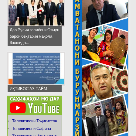
Дар Русия ғолибони Озмун
барои беҳтарин мақола
бахшида...
ИҚТИБОС АЗ ПАЁМ
Телевизиоин Тоҷикистон
Телевизиони Сафина