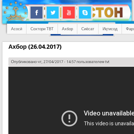
Асосӣ
Сохтори ТВТ
Ахбор
Сиёсат
Иқтисод
Фар
Ахбор (26.04.2017)
Опубликовано чт, 27/04/2017 - 14:57 пользователем
tvt