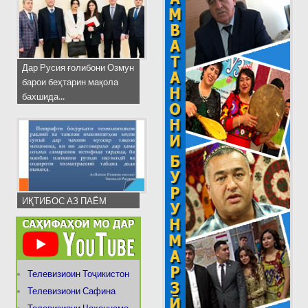
Дар Русия ғолибони Озмун
барои беҳтарин мақола
бахшида...
ИҚТИБОС АЗ ПАЁМ
Телевизиоин Тоҷикистон
Телевизиони Сафина