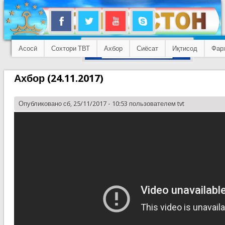
Асосӣ
Сохтори ТВТ
Ахбор
Сиёсат
Иқтисод
Фар
Ахбор (24.11.2017)
Опубликовано сб, 25/11/2017 - 10:53 пользователем
tvt