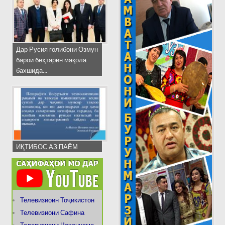
Дар Русия ғолибони Озмун
барои беҳтарин мақола
бахшида...
ИҚТИБОС АЗ ПАЁМ
Телевизиоин Тоҷикистон
Телевизиони Сафина