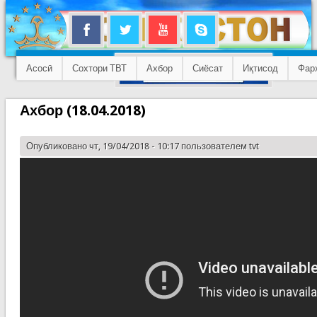
Асосӣ
Сохтори ТВТ
Ахбор
Сиёсат
Иқтисод
Фар
Ахбор (18.04.2018)
Опубликовано чт, 19/04/2018 - 10:17 пользователем
tvt