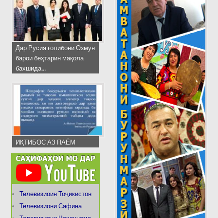
Дар Русия ғолибони Озмун
барои беҳтарин мақола
бахшида...
ИҚТИБОС АЗ ПАЁМ
Телевизиоин Тоҷикистон
Телевизиони Сафина