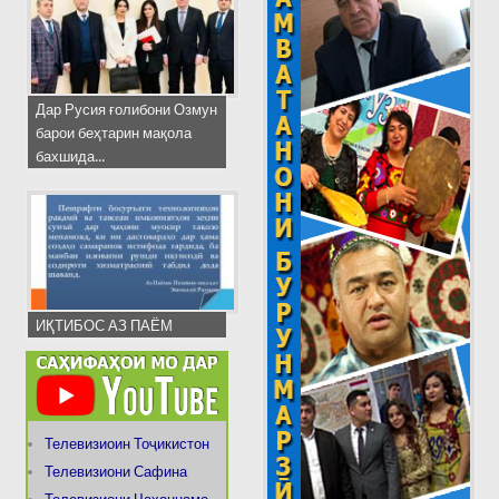
Дар Русия ғолибони Озмун
барои беҳтарин мақола
бахшида...
ИҚТИБОС АЗ ПАЁМ
Телевизиоин Тоҷикистон
Телевизиони Сафина