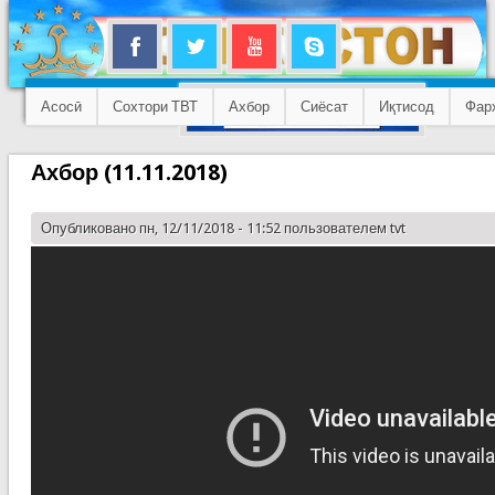
Асосӣ
Сохтори ТВТ
Ахбор
Сиёсат
Иқтисод
Фар
Ахбор (11.11.2018)
Опубликовано пн, 12/11/2018 - 11:52 пользователем
tvt