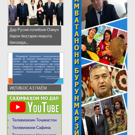
Дар Русия ғолибони Озмун
барои беҳтарин мақола
бахшида...
ИҚТИБОС АЗ ПАЁМ
Телевизиоин Тоҷикистон
Телевизиони Сафина