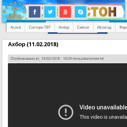
Асосӣ
Сохтори ТВТ
Ахбор
Сиёсат
Иқтисод
Фар
Ахбор (11.02.2018)
Опубликовано вт, 13/02/2018 - 10:39 пользователем
tvt