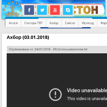
Асосӣ
Сохтори ТВТ
Ахбор
Сиёсат
Иқтисод
Фар
Ахбор (03.01.2018)
Опубликовано чт, 04/01/2018 - 09:24 пользователем
tvt