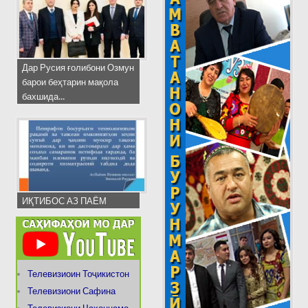
Дар Русия ғолибони Озмун
барои беҳтарин мақола
бахшида...
ИҚТИБОС АЗ ПАЁМ
Телевизиоин Тоҷикистон
Телевизиони Сафина