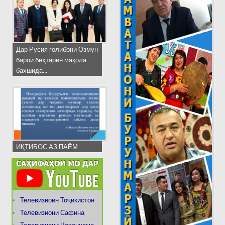
Дар Русия ғолибони Озмун
барои беҳтарин мақола
бахшида...
ИҚТИБОС АЗ ПАЁМ
Телевизиоин Тоҷикистон
Телевизиони Сафина