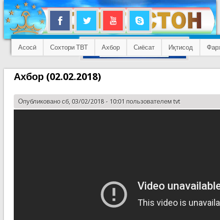
Асосӣ
Сохтори ТВТ
Ахбор
Сиёсат
Иқтисод
Фар
Ахбор (02.02.2018)
Опубликовано сб, 03/02/2018 - 10:01 пользователем
tvt