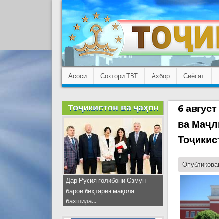
Асосӣ
Сохтори ТВТ
Ахбор
Сиёсат
Тоҷикистон ва ҷаҳон
6 авгус
ва Маҷл
Тоҷикис
Опубликован
Дар Русия ғолибони Озмун
барои беҳтарин мақола
бахшида...