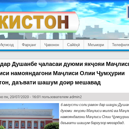
Иқтисод
Фарҳанг
Ҷавонон
Сайёҳӣ
Меъмори
Телефил
т дар Душанбе ҷаласаи дуюми якҷояи Маҷли
иси намояндагони Маҷлиси Олии Ҷумҳурии
тон, даъвати шашум доир мешавад
о пн, 20/07/2020 - 16:01 пользователем
admin2
6 августи соли равон дар шаҳри Душа
дуюми якҷояи Маҷлиси миллӣ ва Маҷл
намояндагони Маҷлиси Олии Ҷумҳурии
даъвати шашум баргузор мегардад.