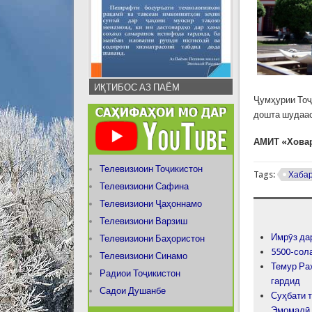
ИҚТИБОС АЗ ПАЁМ
Ҷумҳурии Тоҷ
дошта шудаас
АМИТ «Хова
Телевизиоин Тоҷикистон
Tags:
Хаба
Телевизиони Сафина
Телевизиони Ҷаҳоннамо
Телевизиони Варзиш
Имрӯз да
Телевизиони Баҳористон
5500-сол
Телевизиони Синамо
Темур Ра
Радиои Тоҷикистон
гардид
Садои Душанбе
Суҳбати 
Эмомалӣ 