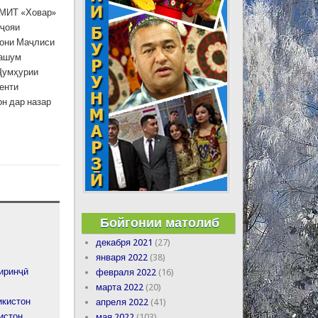
АМИТ «Ховар»
кҷояи
гони Маҷлиси
шашум
 Ҷумҳурии
енти
н дар назар
Бойгонии матолиб
декабря 2021
(27)
января 2022
(38)
биринҷӣ
февраля 2022
(16)
марта 2022
(20)
икистон
апреля 2022
(41)
истон
мая 2022
(103)