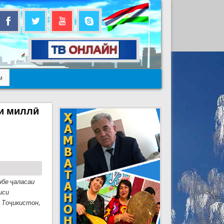
м
си миллӣ
нбе ҷаласаи
иси
 Тоҷикистон,