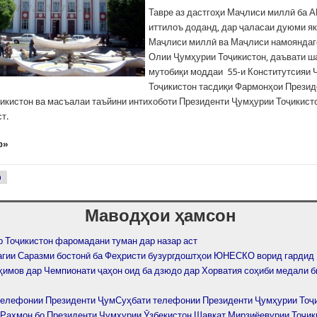
Тавре аз дастгоҳи Маҷлиси миллӣ ба 
иттилоъ доданд, дар ҷаласаи дуюми я
Маҷлиси миллӣ ва Маҷлиси намоянда
Олии Ҷумҳурии Тоҷикистон, даъвати 
мутобиқи моддаи 55-и Конститутсияи
Тоҷикистон тасдиқи Фармонҳои Презид
икистон ва масъалаи таъйини интихоботи Президенти Ҷумҳурии Тоҷикисто
т.
р»
р
Маводҳои ҳамсон
р Тоҷикистон фаромадани туман дар назар аст
агии Саразми бостонӣ ба Феҳристи бузургдоштҳои ЮНЕСКО ворид гардид
ҳимов дар Чемпионати ҷаҳон оид ба дзюдо дар Хорватия соҳиби медали 
телефонии Президенти ҶумСуҳбати телефонии Президенти Ҷумҳурии Тоҷ
Раҳмон бо Президенти Ҷумҳурии Ӯзбекистон Шавкат Мирзиёевурии Тоҷик