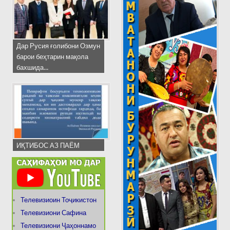
Дар Русия ғолибони Озмун
барои беҳтарин мақола
бахшида...
ИҚТИБОС АЗ ПАЁМ
Телевизиоин Тоҷикистон
Телевизиони Сафина
Телевизиони Ҷаҳоннамо