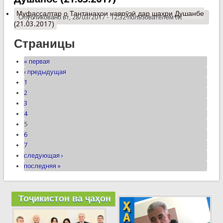
Муфассалтар
о Тантанаҳои наврӯзӣ дар шаҳри Душанбе
Опубликовано вт, 28/03/2017 - 12:32 пользователем
tvt
(21.03.2017)
Страницы
« первая
‹ предыдущая
1
2
3
4
5
6
7
следующая ›
последняя »
Тоҷикистон ва ҷаҳон