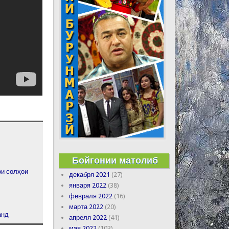
Бойгонии матолиб
ои солҳои
декабря 2021
(27)
января 2022
(38)
февраля 2022
(16)
марта 2022
(20)
анд
апреля 2022
(41)
мая 2022
(103)