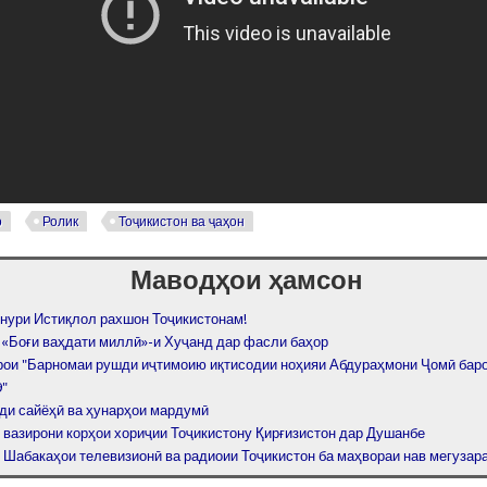
о
Ролик
Тоҷикистон ва ҷаҳон
Маводҳои ҳамсон
 нури Истиқлол рахшон Тоҷикистонам!
 «Боғи ваҳдати миллӣ»-и Хуҷанд дар фасли баҳор
рои "Барномаи рушди иҷтимоию иқтисодии ноҳияи Абдураҳмони Ҷомӣ бар
9"
ди сайёҳӣ ва ҳунарҳои мардумӣ
 вазирони корҳои хориҷии Тоҷикистону Қирғизистон дар Душанбе
: Шабакаҳои телевизионӣ ва радиоии Тоҷикистон ба маҳвораи нав мегузар