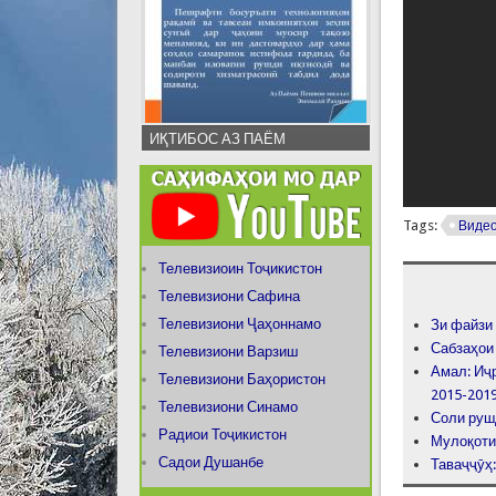
ИҚТИБОС АЗ ПАЁМ
Tags:
Виде
Телевизиоин Тоҷикистон
Телевизиони Сафина
Телевизиони Ҷаҳоннамо
Зи файзи
Сабзаҳои
Телевизиони Варзиш
Амал: Иҷ
Телевизиони Баҳористон
2015-201
Телевизиони Синамо
Соли руш
Радиои Тоҷикистон
Мулоқоти
Садои Душанбе
Таваҷҷӯҳ