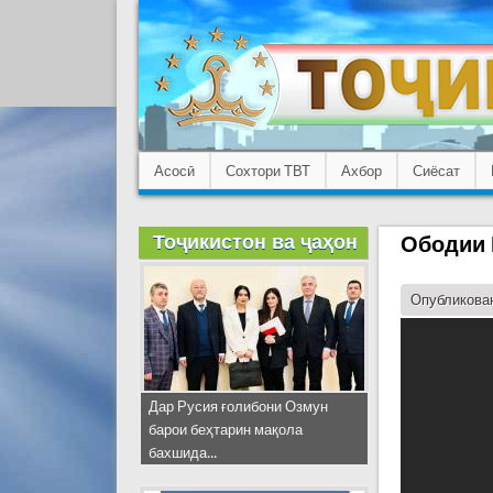
Асосӣ
Сохтори ТВТ
Ахбор
Сиёсат
Тоҷикистон ва ҷаҳон
Ободии 
Опубликован
Дар Русия ғолибони Озмун
барои беҳтарин мақола
бахшида...