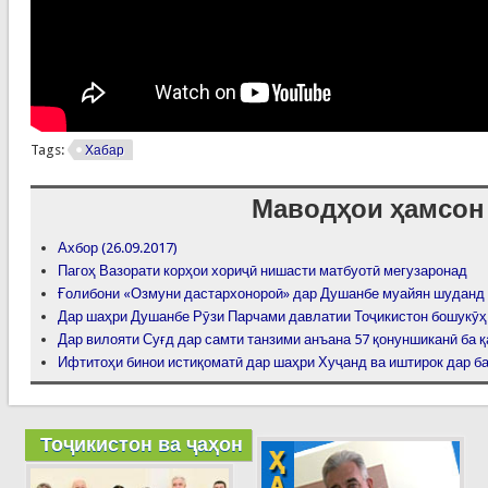
Tags:
Хабар
Маводҳои ҳамсон
Ахбор (26.09.2017)
Пагоҳ Вазорати корҳои хориҷӣ нишасти матбуотӣ мегузаронад
Ғолибони «Озмуни дастархонороӣ» дар Душанбе муайян шуданд
Дар шаҳри Душанбе Рӯзи Парчами давлатии Тоҷикистон бошукӯҳ
Дар вилояти Суғд дар самти танзими анъана 57 қонуншиканӣ ба 
Ифтитоҳи бинои истиқоматӣ дар шаҳри Хуҷанд ва иштирок дар ба
Тоҷикистон ва ҷаҳон