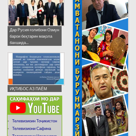
Дар Русия ғолибони Озмун
барои беҳтарин мақола
бахшида...
ИҚТИБОС АЗ ПАЁМ
Телевизиоин Тоҷикистон
Телевизиони Сафина